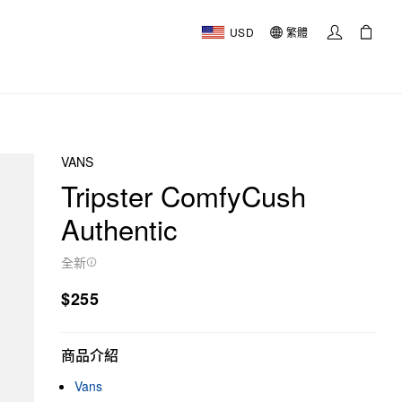
USD
繁體
VANS
Tripster ComfyCush
Authentic
全新
$255
商品介紹
Vans