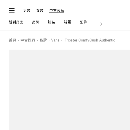
男裝
女裝
中古逸品
新到貨品
品牌
服裝
鞋履
配飾
生活
首頁
中古逸品
品牌
Vans
Tripster ComfyCush Authentic