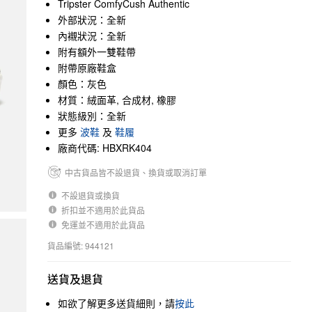
Tripster ComfyCush Authentic
外部狀況：全新
內襯狀況：全新
附有額外一雙鞋帶
附帶原廠鞋盒
顏色：灰色
材質：絨面革, 合成材, 橡膠
狀態級別：全新
更多
波鞋
及
鞋履
廠商代碼: HBXRK404
中古貨品皆不設退貨、換貨或取消訂單
不設退貨或換貨
折扣並不適用於此貨品
免運並不適用於此貨品
貨品編號: 944121
送貨及退貨
如欲了解更多送貨細則，請
按此