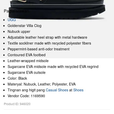
Paglalarawan
UGG
Goldenstar Villa Clog
Nubuck upper
Adjustable leather heel strap with metal hardware
Textile sockliner made with recycled polyester fibers
Peppermint-based anti-odor treatment
Contoured EVA footbed
Leather-wrapped midsole
Sugarcane EVA midsole made with recycled EVA regrind
Sugarcane EVA outsole
Color: Black
Materyal: Nubuck, Leather, Polyester, EVA
Tingnan ang higit pang
Casual Shoes
at
Shoes
Vendor Code: 1169590
Product ID: 946020