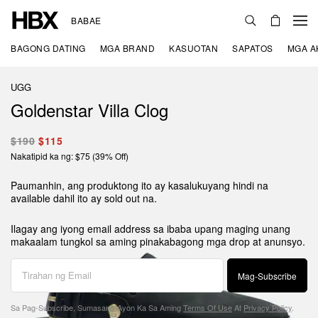
BABAE
BAGONG DATING
MGA BRAND
KASUOTAN
SAPATOS
MGA A
UGG
Goldenstar Villa Clog
$190
$115
Nakatipid ka ng: $75 (39% Off)
Paumanhin, ang produktong ito ay kasalukuyang hindi na
available dahil ito ay sold out na.
Ilagay ang iyong email address sa ibaba upang maging unang
makaalam tungkol sa aming pinakabagong mga drop at anunsyo.
Mag-Subscribe
Sa Pag-Subscribe, Sumasang-Ayon Ka Sa Aming
Terms Of Use
At
Privacy Policy
.