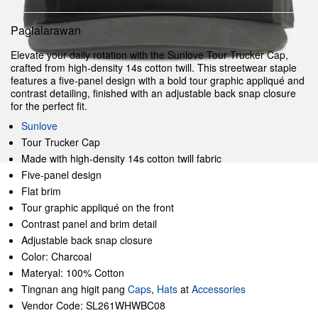
Paglalarawan
Elevate your daily rotation with the Sunlove Tour Trucker Cap,
crafted from high-density 14s cotton twill. This streetwear staple
features a five-panel design with a bold tour graphic appliqué and
contrast detailing, finished with an adjustable back snap closure
for the perfect fit.
Sunlove
Tour Trucker Cap
Made with high-density 14s cotton twill fabric
Five-panel design
Flat brim
Tour graphic appliqué on the front
Contrast panel and brim detail
Adjustable back snap closure
Color: Charcoal
Materyal: 100% Cotton
Tingnan ang higit pang
Caps
,
Hats
at
Accessories
Vendor Code: SL261WHWBC08