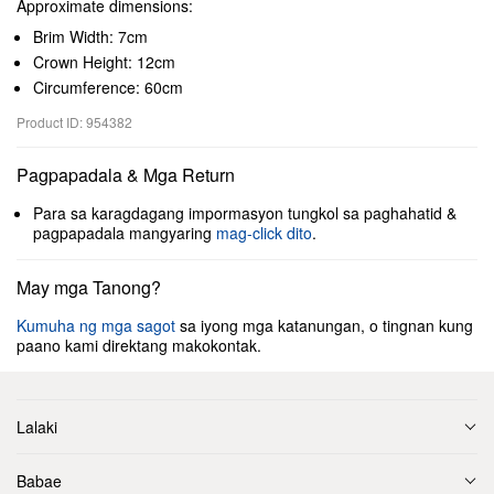
Approximate dimensions:
Brim Width: 7cm
Crown Height: 12cm
Circumference: 60cm
Product ID: 954382
Pagpapadala & Mga Return
Para sa karagdagang impormasyon tungkol sa paghahatid &
pagpapadala mangyaring
mag-click dito
.
May mga Tanong?
Kumuha ng mga sagot
sa iyong mga katanungan, o tingnan kung
paano kami direktang makokontak.
Lalaki
Babae