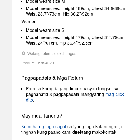
Model wears size M
Model measures: Height 189cm, Chest 34.6/88cm,
Waist 28.7”/73cm, Hip 36,2”/92cm
Women
Model wears size S
Model measures: Height 179cm, Chest 31’’/79cm,
Waist 24’’/61cm, Hip 36.4’’/92.5cm
Walang returns o exchanges.
Product ID: 954379
Pagpapadala & Mga Return
Para sa karagdagang impormasyon tungkol sa
paghahatid & pagpapadala mangyaring
mag-click
dito
.
May mga Tanong?
Kumuha ng mga sagot
sa iyong mga katanungan, o
tingnan kung paano kami direktang makokontak.