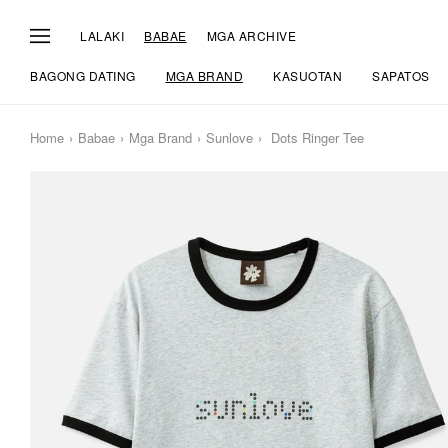
LALAKI
BABAE
MGA ARCHIVE
BAGONG DATING
MGA BRAND
KASUOTAN
SAPATOS
Home
Babae
Mga Brand
Sunlove
Dots Ringer Tee