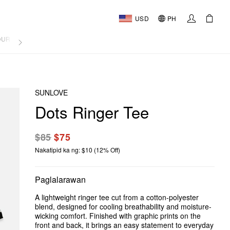
USD
PH
OURNAL
SUNLOVE
Dots Ringer Tee
$85
$75
Nakatipid ka ng: $10 (12% Off)
Paglalarawan
A lightweight ringer tee cut from a cotton-polyester
blend, designed for cooling breathability and moisture-
wicking comfort. Finished with graphic prints on the
front and back, it brings an easy statement to everyday