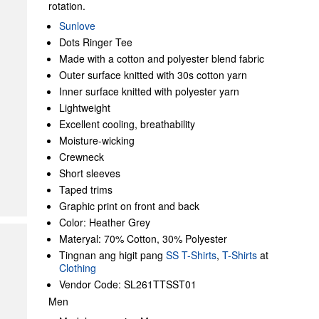
rotation.
Sunlove
Dots Ringer Tee
Made with a cotton and polyester blend fabric
Outer surface knitted with 30s cotton yarn
Inner surface knitted with polyester yarn
Lightweight
Excellent cooling, breathability
Moisture-wicking
Crewneck
Short sleeves
Taped trims
Graphic print on front and back
Color: Heather Grey
Materyal: 70% Cotton, 30% Polyester
Tingnan ang higit pang
SS T-Shirts
,
T-Shirts
at
Clothing
Vendor Code: SL261TTSST01
Men