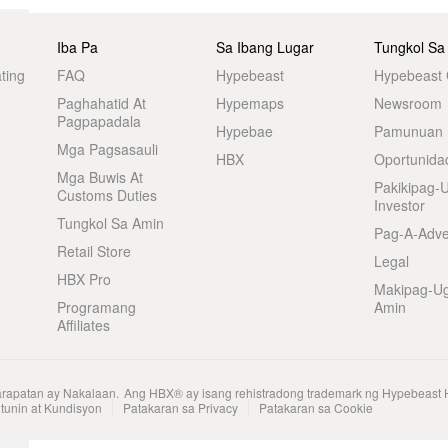
Iba Pa
Sa Ibang Lugar
Tungkol Sa
ting
FAQ
Hypebeast
Hypebeast
Paghahatid At
Hypemaps
Newsroom
Pagpapadala
Hypebae
Pamunuan
Mga Pagsasauli
HBX
Oportunida
Mga Buwis At
Pakikipag-
Customs Duties
Investor
Tungkol Sa Amin
Pag-A-Adve
Retail Store
Legal
HBX Pro
Makipag-U
Programang
Amin
Affiliates
arapatan ay Nakalaan.
Ang HBX® ay isang rehistradong trademark ng Hypebeast 
tunin at Kundisyon
Patakaran sa Privacy
Patakaran sa Cookie