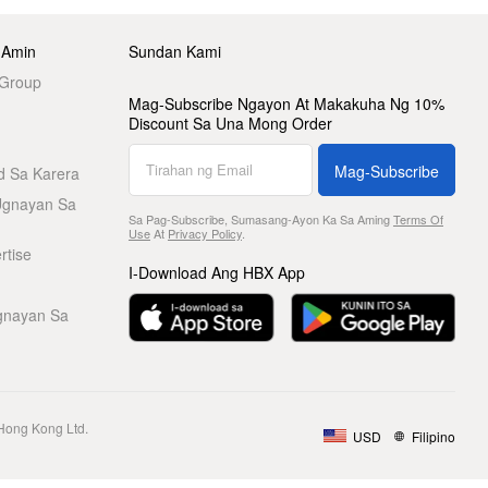
 Amin
Sundan Kami
 Group
Mag-Subscribe Ngayon At Makakuha Ng 10%
Discount Sa Una Mong Order
Mag-Subscribe
d Sa Karera
Ugnayan Sa
Sa Pag-Subscribe, Sumasang-Ayon Ka Sa Aming
Terms Of
Use
At
Privacy Policy
.
rtise
I-Download Ang HBX App
gnayan Sa
Hong Kong Ltd.
USD
Filipino