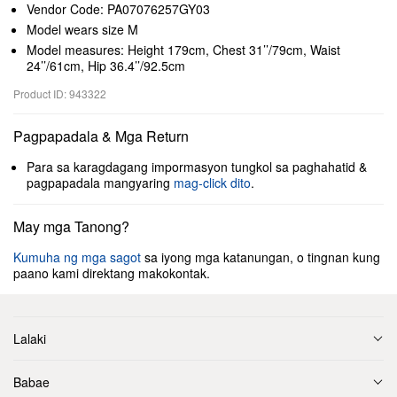
Vendor Code: PA07076257GY03
Model wears size M
Model measures: Height 179cm, Chest 31’’/79cm, Waist
24’’/61cm, Hip 36.4’’/92.5cm
Product ID: 943322
Pagpapadala & Mga Return
Para sa karagdagang impormasyon tungkol sa paghahatid &
pagpapadala mangyaring
mag-click dito
.
May mga Tanong?
Kumuha ng mga sagot
sa iyong mga katanungan, o tingnan kung
paano kami direktang makokontak.
Lalaki
Babae