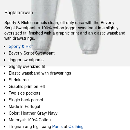
Paglalarawan
Sporty & Rich channels clean, off-duty ease with the Beverly
Script Sweatpant, a 100% cotton jogger sweatpant in a slightly
oversized fit, finished with a graphic print and an elastic waistband
with drawstrings.
Sporty & Rich
Beverly Script Sweatpant
Jogger sweatpants
Slightly oversized fit
Elastic waistband with drawstrings
Shrink-free
Graphic print on left
Two side pockets
Single back pocket
Made in Portugal
Color: Heather Gray/ Navy
Materyal: 100% Cotton
Tingnan ang higit pang
Pants
at
Clothing