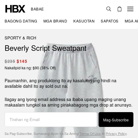
BABAE
BAGONG DATING
MGA BRAND
KASUOTAN
SAPATOS
MGA A
SPORTY & RICH
Beverly Script Sweatpant
$235
$145
Nakatipid ka ng: $90 (38% Off)
Paumanhin, ang produktong ito ay kasalukuyang hindi na
available dahil ito ay sold out na.
Ilagay ang iyong email address sa ibaba upang maging unang
makaalam tungkol sa aming pinakabagong mga drop at anunsyo.
Mag-Subscribe
Sa Pag-Subscribe, Sumasang-Ayon Ka Sa Aming
Terms Of Use
At
Privacy Policy
.