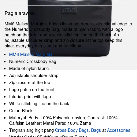
Paglalarawan
MM6 Maison Margiela brings its stripped-back, directional edge to
the Numeric Crossbody Bag, made of nylon fabric with a logo
patch on the front and a white stitching line on the back. An
adjustable shoulder strap and zip closure at the top keep this
black everyday bag clean and functional.
MM6 Maison Margiela
Numeric Crossbody Bag
Made of nylon fabric
Adjustable shoulder strap
Zip closure at the top
Logo patch on the front
Interior print with logo
White stitching line on the back
Color: Black
Materyal: Body: 100% Polyamide-nylon; Contrast: 100%
Calfskin Leather; Metal Parts: 100% Zama
Tingnan ang higit pang
Cross-Body Bags
,
Bags
at
Accessories