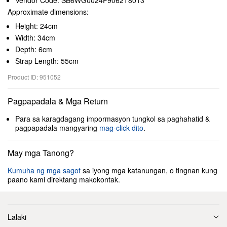
Vendor Code: SB6WG0024P9062T8013
Approximate dimensions:
Height: 24cm
Width: 34cm
Depth: 6cm
Strap Length: 55cm
Product ID: 951052
Pagpapadala & Mga Return
Para sa karagdagang impormasyon tungkol sa paghahatid &
pagpapadala mangyaring
mag-click dito
.
May mga Tanong?
Kumuha ng mga sagot
sa iyong mga katanungan, o tingnan kung
paano kami direktang makokontak.
Lalaki