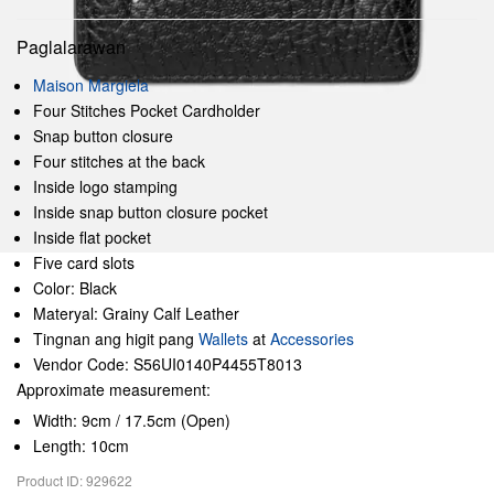
Paglalarawan
Maison Margiela
Four Stitches Pocket Cardholder
Snap button closure
Four stitches at the back
Inside logo stamping
Inside snap button closure pocket
Inside flat pocket
Five card slots
Color: Black
Materyal: Grainy Calf Leather
Tingnan ang higit pang
Wallets
at
Accessories
Vendor Code: S56UI0140P4455T8013
Approximate measurement:
Width: 9cm / 17.5cm (Open)
Length: 10cm
Product ID: 929622