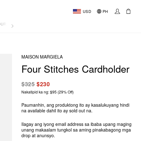
USD
PH
OURNAL
MAISON MARGIELA
Four Stitches Cardholder
$325
$230
Nakatipid ka ng: $95 (29% Off)
Paumanhin, ang produktong ito ay kasalukuyang hindi
na available dahil ito ay sold out na.
Ilagay ang iyong email address sa ibaba upang maging
unang makaalam tungkol sa aming pinakabagong mga
drop at anunsyo.