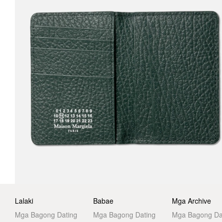
Lalaki
Babae
Mga Archive
Mga Bagong Dating
Mga Bagong Dating
Mga Bagong Da