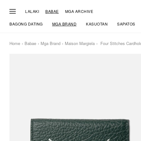
LALAKI
BABAE
MGA ARCHIVE
BAGONG DATING
MGA BRAND
KASUOTAN
SAPATOS
Home
Babae
Mga Brand
Maison Margiela
Four Stitches Cardhol