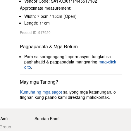
Vendor Code: SA1VX0011P4455T7162
Approximate measurement:
Width: 7.5cm / 15cm (Open)
Length: 11cm
Product ID: 947920
Pagpapadala & Mga Return
Para sa karagdagang impormasyon tungkol sa
paghahatid & pagpapadala mangyaring
mag-click
dito
.
May mga Tanong?
Kumuha ng mga sagot
sa iyong mga katanungan, o
tingnan kung paano kami direktang makokontak.
 Amin
Sundan Kami
 Group