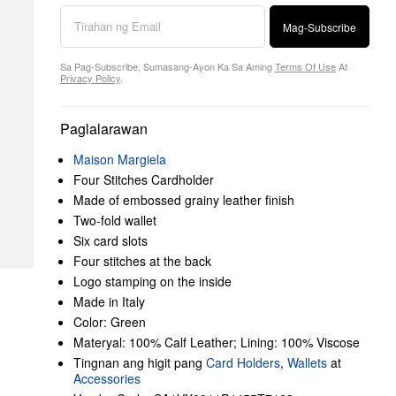
Mag-Subscribe
Sa Pag-Subscribe, Sumasang-Ayon Ka Sa Aming
Terms Of Use
At
Privacy Policy
.
Paglalarawan
Maison Margiela
Four Stitches Cardholder
Made of embossed grainy leather finish
Two-fold wallet
Six card slots
Four stitches at the back
Logo stamping on the inside
Made in Italy
Color: Green
Materyal: 100% Calf Leather; Lining: 100% Viscose
Tingnan ang higit pang
Card Holders
,
Wallets
at
Accessories