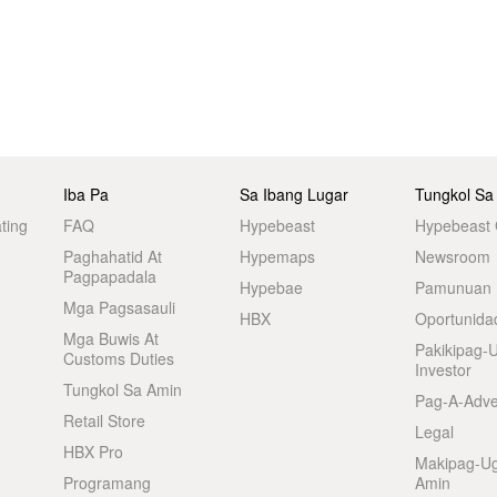
Iba Pa
Sa Ibang Lugar
Tungkol Sa
ting
FAQ
Hypebeast
Hypebeast
Paghahatid At
Hypemaps
Newsroom
Pagpapadala
Hypebae
Pamunuan
Mga Pagsasauli
HBX
Oportunida
Mga Buwis At
Pakikipag-
Customs Duties
Investor
Tungkol Sa Amin
Pag-A-Adve
Retail Store
Legal
HBX Pro
Makipag-U
Programang
Amin