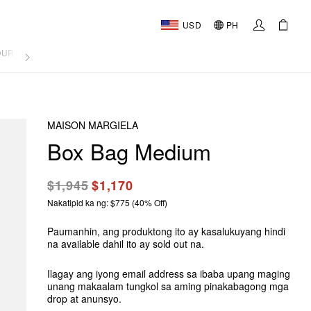
USD
PH
OURNAL
MAISON MARGIELA
Box Bag Medium
$1,945
$1,170
Nakatipid ka ng: $775 (40% Off)
Paumanhin, ang produktong ito ay kasalukuyang hindi
na available dahil ito ay sold out na.
Ilagay ang iyong email address sa ibaba upang maging
unang makaalam tungkol sa aming pinakabagong mga
drop at anunsyo.