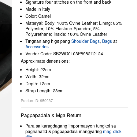
Signature four stitches on the front and back
Made in Italy
Color: Camel
Materyal: Body: 100% Ovine Leather; Lining: 85%
Polyester, 10% Elastane-Spandex, 5%
Polyurethane; Inside: 100% Ovine Leather
Tingnan ang higit pang
Shoulder Bags
,
Bags
at
Accessories
Vendor Code: SB2WD0103P8982T2124
Approximate dimensions:
Height: 22cm
Width: 32cm
Depth: 12cm
Strap Length: 23cm
Product ID: 950987
Pagpapadala & Mga Return
Para sa karagdagang impormasyon tungkol sa
paghahatid & pagpapadala mangyaring
mag-click
dito
.