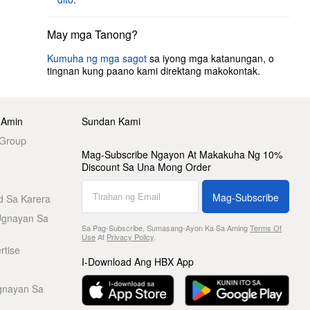
May mga Tanong?
Kumuha ng mga sagot
sa iyong mga katanungan, o
tingnan kung paano kami direktang makokontak.
 Amin
Sundan Kami
 Group
Mag-Subscribe Ngayon At Makakuha Ng 10%
Discount Sa Una Mong Order
Mag-Subscribe
d Sa Karera
Ugnayan Sa
Sa Pag-Subscribe, Sumasang-Ayon Ka Sa Aming
Terms Of
Use
At
Privacy Policy
.
rtise
I-Download Ang HBX App
gnayan Sa