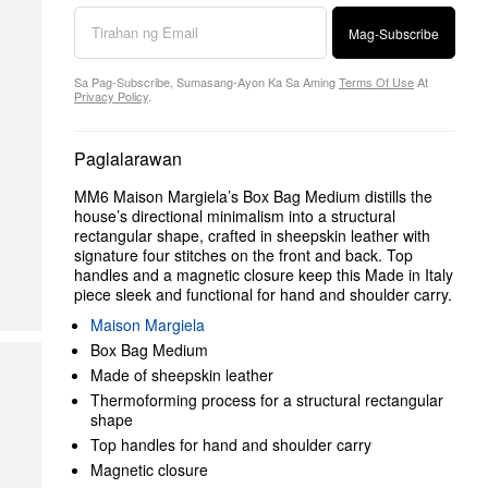
Mag-Subscribe
Sa Pag-Subscribe, Sumasang-Ayon Ka Sa Aming
Terms Of Use
At
Privacy Policy
.
Paglalarawan
MM6 Maison Margiela’s Box Bag Medium distills the
house’s directional minimalism into a structural
rectangular shape, crafted in sheepskin leather with
signature four stitches on the front and back. Top
handles and a magnetic closure keep this Made in Italy
piece sleek and functional for hand and shoulder carry.
Maison Margiela
Box Bag Medium
Made of sheepskin leather
Thermoforming process for a structural rectangular
shape
Top handles for hand and shoulder carry
Magnetic closure