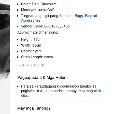
Color: Dark Chocolate
Materyal: 100% Calf
Tingnan ang higit pang
Shoulder Bags
,
Bags
at
Accessories
Vendor Code: BG0167LL0108
Approximate dimensions:
Height: 17cm
Width: 33cm
Depth: 12cm
Strap Length: 23cm
Product ID: 945038
Pagpapadala & Mga Return
Para sa karagdagang impormasyon tungkol sa
paghahatid & pagpapadala mangyaring
mag-click
dito
.
May mga Tanong?