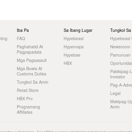
Iba Pa
Sa Ibang Lugar
Tungkol Sa
ting
FAQ
Hypebeast
Hypebeast
Paghahatid At
Hypemaps
Newsroom
Pagpapadala
Hypebae
Pamunuan
Mga Pagsasauli
HBX
Oportunida
Mga Buwis At
Pakikipag-
Customs Duties
Investor
Tungkol Sa Amin
Pag-A-Adve
Retail Store
Legal
HBX Pro
Makipag-U
Programang
Amin
Affiliates
arapatan ay Nakalaan.
Ang HBX® ay isang rehistradong trademark ng Hypebeast 