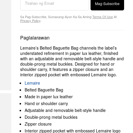
Mag-Subscribe
Sa Pag-Subscribe, Sumasang-Ayon Ka Sa Aming
Terms Of Use
At
Privacy Policy
.
Paglalarawan
Lemaire’s Belted Baguette Bag channels the label’s
understated refinement in paper lux leather, finished
with an adjustable and removable belt-style handle and
double-prong metal buckles. Designed for hand or
shoulder carry, it features a zipper closure and an
interior zipped pocket with embossed Lemaire logo.
Lemaire
Belted Baguette Bag
Made in paper lux leather
Hand or shoulder carry
Adjustable and removable belt-style handle
Double-prong metal buckles
Zipper closure
Interior zipped pocket with embossed Lemaire logo