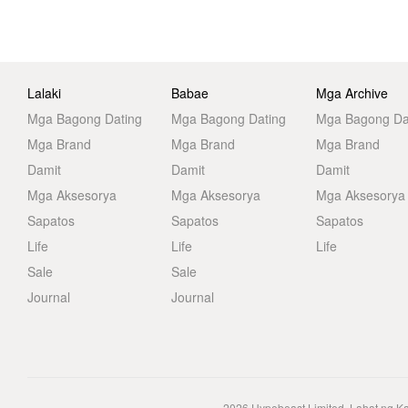
Lalaki
Babae
Mga Archive
Mga Bagong Dating
Mga Bagong Dating
Mga Bagong Da
Mga Brand
Mga Brand
Mga Brand
Damit
Damit
Damit
Mga Aksesorya
Mga Aksesorya
Mga Aksesorya
Sapatos
Sapatos
Sapatos
Life
Life
Life
Sale
Sale
Journal
Journal
2026
Hypebeast Limited
. Lahat ng K