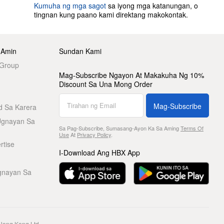
Kumuha ng mga sagot
sa iyong mga katanungan, o
tingnan kung paano kami direktang makokontak.
 Amin
Sundan Kami
 Group
Mag-Subscribe Ngayon At Makakuha Ng 10%
Discount Sa Una Mong Order
Mag-Subscribe
d Sa Karera
Ugnayan Sa
Sa Pag-Subscribe, Sumasang-Ayon Ka Sa Aming
Terms Of
Use
At
Privacy Policy
.
rtise
I-Download Ang HBX App
gnayan Sa
Hong Kong Ltd.