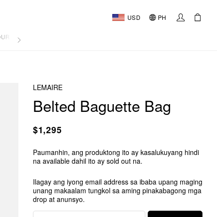
USD
PH
OURNAL
LEMAIRE
Belted Baguette Bag
$1,295
Paumanhin, ang produktong ito ay kasalukuyang hindi
na available dahil ito ay sold out na.
Ilagay ang iyong email address sa ibaba upang maging
unang makaalam tungkol sa aming pinakabagong mga
drop at anunsyo.