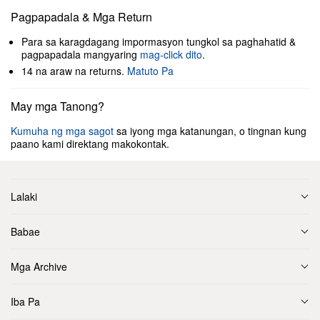
Pagpapadala & Mga Return
Para sa karagdagang impormasyon tungkol sa paghahatid &
pagpapadala mangyaring
mag-click dito
.
14 na araw na returns.
Matuto Pa
May mga Tanong?
Kumuha ng mga sagot
sa iyong mga katanungan, o tingnan kung
paano kami direktang makokontak.
Lalaki
Babae
Mga Archive
Iba Pa