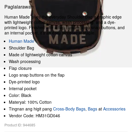
Paglalarawan
Human Made gives the everyday Shoulder Bag a graphic edge
with lightweight cotton canvas, wash processing, and a dye-
printed logo. Finished with a flap closure, logo snap buttons, and
an internal pocket, it’s an easy streetwear staple.
Human Made
Shoulder Bag
Made of lightweight cotton canvas
Wash processing
Flap closure
Logo snap buttons on the flap
Dye-printed logo
Internal pocket
Color: Black
Materyal: 100% Cotton
Tingnan ang higit pang
Cross-Body Bags
,
Bags
at
Accessories
Vendor Code: HM31GD046
Product ID: 944685