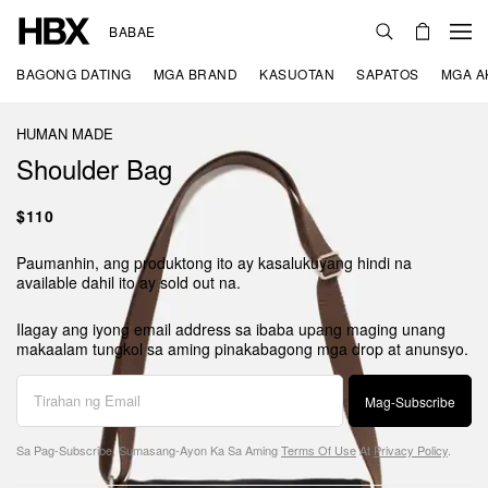
BABAE
BAGONG DATING
MGA BRAND
KASUOTAN
SAPATOS
MGA A
HUMAN MADE
Shoulder Bag
$110
Paumanhin, ang produktong ito ay kasalukuyang hindi na
available dahil ito ay sold out na.
Ilagay ang iyong email address sa ibaba upang maging unang
makaalam tungkol sa aming pinakabagong mga drop at anunsyo.
Mag-Subscribe
Sa Pag-Subscribe, Sumasang-Ayon Ka Sa Aming
Terms Of Use
At
Privacy Policy
.