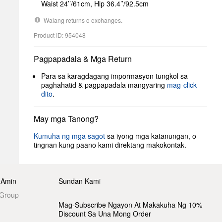
Waist 24’’/61cm, Hip 36.4’’/92.5cm
Walang returns o exchanges.
Product ID: 954048
Pagpapadala & Mga Return
Para sa karagdagang impormasyon tungkol sa
paghahatid & pagpapadala mangyaring
mag-click
dito
.
May mga Tanong?
Kumuha ng mga sagot
sa iyong mga katanungan, o
tingnan kung paano kami direktang makokontak.
 Amin
Sundan Kami
 Group
Mag-Subscribe Ngayon At Makakuha Ng 10%
Discount Sa Una Mong Order