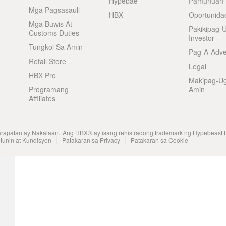
Hypebae
Pamunuan
Mga Pagsasauli
HBX
Oportunida
Mga Buwis At
Pakikipag-
Customs Duties
Investor
Tungkol Sa Amin
Pag-A-Adve
Retail Store
Legal
HBX Pro
Makipag-U
Programang
Amin
Affiliates
arapatan ay Nakalaan.
Ang HBX® ay isang rehistradong trademark ng Hypebeast 
tunin at Kundisyon
Patakaran sa Privacy
Patakaran sa Cookie