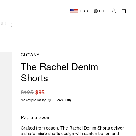
USD
PH
OURNAL
GLOWNY
The Rachel Denim
Shorts
$125
$95
Nakatipid ka ng: $30 (24% Off)
Paglalarawan
Crafted from cotton, The Rachel Denim Shorts deliver
a sharp micro shorts design with canton button and