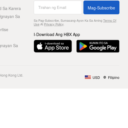
Mag-Subscribe
d Sa Karera
Ugnayan Sa
Sa Pag-Subscribe, Sumasang-Ayon Ka Sa Aming
Terms Of
Use
At
Privacy Policy
.
rtise
I-Download Ang HBX App
gnayan Sa
Hong Kong Ltd.
USD
Filipino