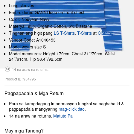
Long sleeves
Embroidered GANNI logo on front chest
Color: Nouvean Navy
Materyal: 95% Organic Cotton, 5% Elastane
Tingnan ang higit pang
LS T-Shirts
,
T-Shirts
at
Clothing
Vendor Code: A1040453
Model wears size S
Model measures: Height 179cm, Chest 31’’/79cm, Waist
24’’/61cm, Hip 36.4’’/92.5cm
14 na araw na returns.
Product ID: 954795
Pagpapadala & Mga Return
Para sa karagdagang impormasyon tungkol sa paghahatid &
pagpapadala mangyaring
mag-click dito
.
14 na araw na returns.
Matuto Pa
May mga Tanong?