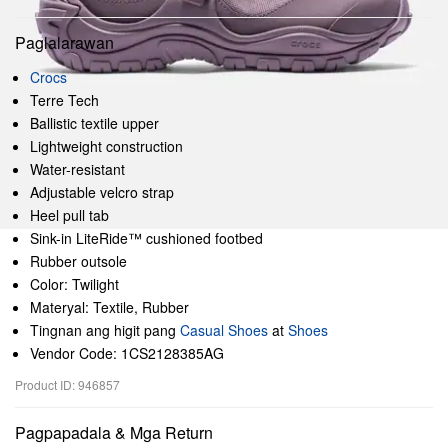
Paglalarawan
Crocs
Terre Tech
Ballistic textile upper
Lightweight construction
Water-resistant
Adjustable velcro strap
Heel pull tab
Sink-in LiteRide™ cushioned footbed
Rubber outsole
Color: Twilight
Materyal: Textile, Rubber
Tingnan ang higit pang
Casual Shoes
at
Shoes
Vendor Code: 1CS2128385AG
Product ID: 946857
Pagpapadala & Mga Return