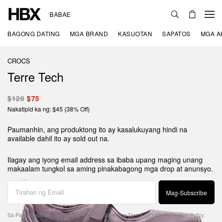
BABAE
BAGONG DATING
MGA BRAND
KASUOTAN
SAPATOS
MGA A
CROCS
Terre Tech
$120
$75
Nakatipid ka ng: $45 (38% Off)
Paumanhin, ang produktong ito ay kasalukuyang hindi na
available dahil ito ay sold out na.
Ilagay ang iyong email address sa ibaba upang maging unang
makaalam tungkol sa aming pinakabagong mga drop at anunsyo.
Mag-Subscribe
Sa Pag-Subscribe, Sumasang-Ayon Ka Sa Aming
Terms Of Use
At
Privacy Policy
.