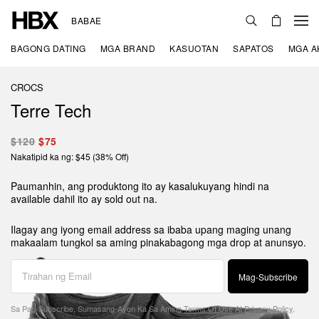
BABAE
BAGONG DATING
MGA BRAND
KASUOTAN
SAPATOS
MGA A
CROCS
Terre Tech
$120
$75
Nakatipid ka ng: $45 (38% Off)
Paumanhin, ang produktong ito ay kasalukuyang hindi na
available dahil ito ay sold out na.
Ilagay ang iyong email address sa ibaba upang maging unang
makaalam tungkol sa aming pinakabagong mga drop at anunsyo.
Mag-Subscribe
Sa Pag-Subscribe, Sumasang-Ayon Ka Sa Aming
Terms Of Use
At
Privacy Policy
.