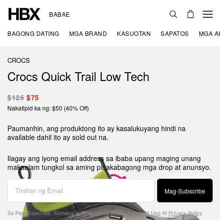
BABAE
BAGONG DATING
MGA BRAND
KASUOTAN
SAPATOS
MGA A
CROCS
Crocs Quick Trail Low Tech
$125
$75
Nakatipid ka ng: $50 (40% Off)
Paumanhin, ang produktong ito ay kasalukuyang hindi na
available dahil ito ay sold out na.
Ilagay ang iyong email address sa ibaba upang maging unang
makaalam tungkol sa aming pinakabagong mga drop at anunsyo.
Mag-Subscribe
Sa Pag-Subscribe, Sumasang-Ayon Ka Sa Aming
Terms Of Use
At
Privacy Policy
.