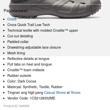
Paglalarawan
Crocs
Crocs Quick Trail Low Tech
Technical textile with molded Croslite™ upper
Cut-out detailing
Padded collar
Drawstring-adjustable lace closure
Mesh lining
Reflective details at tongue
Pull tabs on heel and tongue
Croslite™ foam midsole
Rubber outsole
Color: Dark Cocoa
Materyal: Synthetic, Textile, Rubber
Tingnan ang higit pang
Casual Shoes
at
Shoes
Vendor Code: 1CS2128352ME
Product ID: 946859