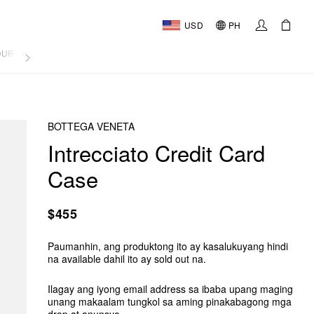
USD
PH
OURNAL
BOTTEGA VENETA
Intrecciato Credit Card
Case
$455
Paumanhin, ang produktong ito ay kasalukuyang hindi
na available dahil ito ay sold out na.
Ilagay ang iyong email address sa ibaba upang maging
unang makaalam tungkol sa aming pinakabagong mga