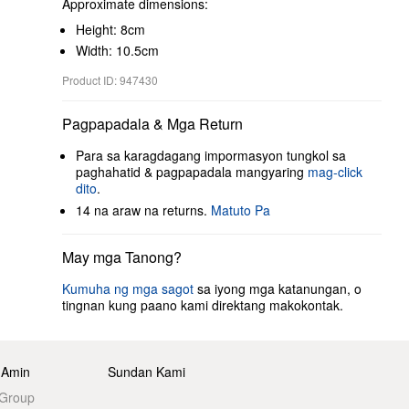
Approximate dimensions:
Height: 8cm
Width: 10.5cm
Product ID: 947430
Pagpapadala & Mga Return
Para sa karagdagang impormasyon tungkol sa
paghahatid & pagpapadala mangyaring
mag-click
dito
.
14 na araw na returns.
Matuto Pa
May mga Tanong?
Kumuha ng mga sagot
sa iyong mga katanungan, o
tingnan kung paano kami direktang makokontak.
 Amin
Sundan Kami
 Group