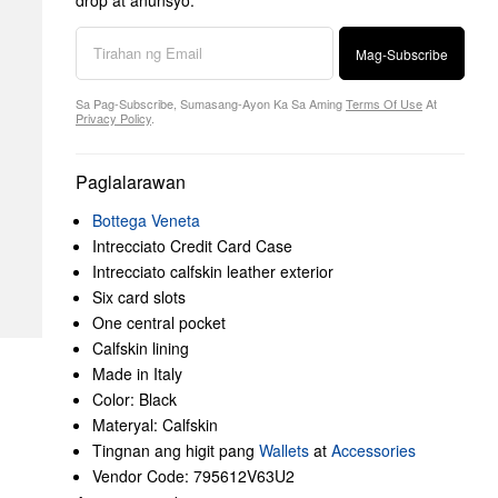
drop at anunsyo.
Mag-Subscribe
Sa Pag-Subscribe, Sumasang-Ayon Ka Sa Aming
Terms Of Use
At
Privacy Policy
.
Paglalarawan
Bottega Veneta
Intrecciato Credit Card Case
Intrecciato calfskin leather exterior
Six card slots
One central pocket
Calfskin lining
Made in Italy
Color: Black
Materyal: Calfskin
Tingnan ang higit pang
Wallets
at
Accessories
Vendor Code: 795612V63U2