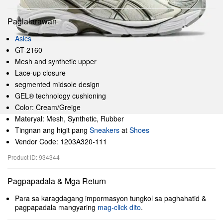
Paglalarawan
Asics
GT-2160
Mesh and synthetic upper
Lace-up closure
segmented midsole design
GEL® technology cushioning
Color: Cream/Greige
Materyal: Mesh, Synthetic, Rubber
Tingnan ang higit pang
Sneakers
at
Shoes
Vendor Code: 1203A320-111
Product ID: 934344
Pagpapadala & Mga Return
Para sa karagdagang impormasyon tungkol sa paghahatid &
pagpapadala mangyaring
mag-click dito
.