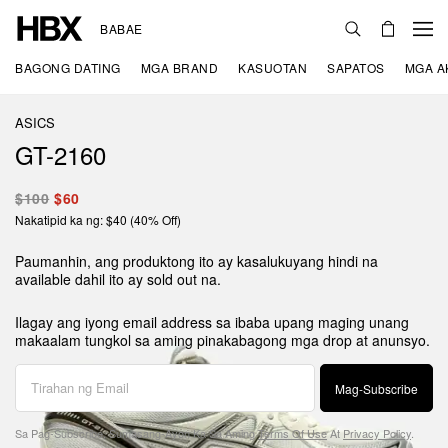
BABAE
BAGONG DATING
MGA BRAND
KASUOTAN
SAPATOS
MGA A
ASICS
GT-2160
$100
$60
Nakatipid ka ng: $40 (40% Off)
Paumanhin, ang produktong ito ay kasalukuyang hindi na
available dahil ito ay sold out na.
Ilagay ang iyong email address sa ibaba upang maging unang
makaalam tungkol sa aming pinakabagong mga drop at anunsyo.
Mag-Subscribe
Sa Pag-Subscribe, Sumasang-Ayon Ka Sa Aming
Terms Of Use
At
Privacy Policy
.