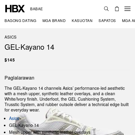
BABAE
BAGONG DATING
MGA BRAND
KASUOTAN
SAPATOS
MGA A
ASICS
GEL-Kayano 14
$145
Paglalarawan
The GEL-Kayano 14 channels Asics’ performance-led aesthetic
with a mesh upper, synthetic leather overlays, and a clean
White/Ivory finish. Underfoot, the GEL Cushioning System,
Trusstic System, and rubber outsole deliver a technical edge built
for everyday wear.
Asics
GEL-Kayano 14
Mesh upper with synthetic leather overlays