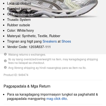
Lace-up closure
Branded tongue
GEL Cushioning System
Trusstic System
Rubber outsole
Color: White/Ivory
Materyal: Synthetic, Textile, Rubber
Tingnan ang higit pang
Sneakers
at
Shoes
Vendor Code: 1203A537-111
Walang returns o exchanges.
Ito ay isang oversized/overweight na item, may karagdagang shipping
fees na ilalapat sa checkout.
Ang libreng shipping ay hindi naaangkop para sa item na ito.
Product ID: 949474
Pagpapadala & Mga Return
Para sa karagdagang impormasyon tungkol sa paghahatid &
pagpapadala mangyaring
mag-click dito
.