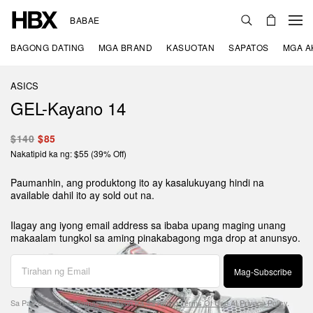
BABAE
BAGONG DATING
MGA BRAND
KASUOTAN
SAPATOS
MGA A
ASICS
GEL-Kayano 14
$140
$85
Nakatipid ka ng: $55 (39% Off)
Paumanhin, ang produktong ito ay kasalukuyang hindi na
available dahil ito ay sold out na.
Ilagay ang iyong email address sa ibaba upang maging unang
makaalam tungkol sa aming pinakabagong mga drop at anunsyo.
Mag-Subscribe
Sa Pag-Subscribe, Sumasang-Ayon Ka Sa Aming
Terms Of Use
At
Privacy Policy
.