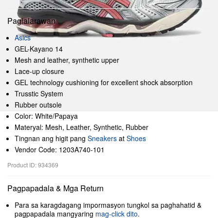
Paglalarawan
Asics
GEL-Kayano 14
Mesh and leather, synthetic upper
Lace-up closure
GEL technology cushioning for excellent shock absorption
Trusstic System
Rubber outsole
Color: White/Papaya
Materyal: Mesh, Leather, Synthetic, Rubber
Tingnan ang higit pang
Sneakers
at
Shoes
Vendor Code: 1203A740-101
Product ID: 934369
Pagpapadala & Mga Return
Para sa karagdagang impormasyon tungkol sa paghahatid &
pagpapadala mangyaring
mag-click dito
.