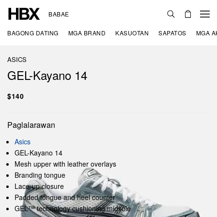
BABAE
BAGONG DATING
MGA BRAND
KASUOTAN
SAPATOS
MGA A
ASICS
GEL-Kayano 14
$140
Paglalarawan
Asics
GEL-Kayano 14
Mesh upper with leather overlays
Branding tongue
Lace-up closure
Padded tongue and heel counter
GEL™ technology cushioning midsole