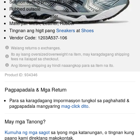
Solution dyeing processed sockliner
Rubbed outsole
Color: Birch/Dark Pewter
Materyal: Mesh, Leather, Rubber
Tingnan ang higit pang
Sneakers
at
Shoes
Vendor Code: 1203A537-106
Walang returns o exchanges.
Ito ay isang oversized/overweight na item, may karagdagang shipping
fees na ilalapat sa checkout.
Ang libreng shipping ay hindi naaangkop para sa item na ito.
Product ID: 934346
Pagpapadala & Mga Return
Para sa karagdagang impormasyon tungkol sa paghahatid &
pagpapadala mangyaring
mag-click dito
.
May mga Tanong?
Kumuha ng mga sagot
sa iyong mga katanungan, o tingnan kung
paano kami direktang makokontak.