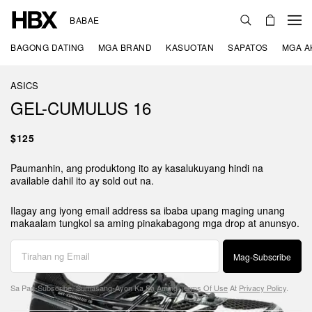
BABAE
BAGONG DATING
MGA BRAND
KASUOTAN
SAPATOS
MGA A
ASICS
GEL-CUMULUS 16
$125
Paumanhin, ang produktong ito ay kasalukuyang hindi na
available dahil ito ay sold out na.
Ilagay ang iyong email address sa ibaba upang maging unang
makaalam tungkol sa aming pinakabagong mga drop at anunsyo.
Mag-Subscribe
Sa Pag-Subscribe, Sumasang-Ayon Ka Sa Aming
Terms Of Use
At
Privacy Policy
.