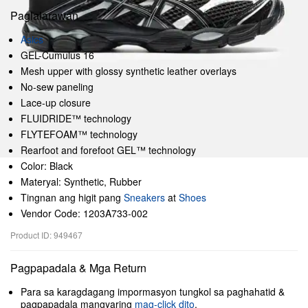
Paglalarawan
Asics
GEL-Cumulus 16
Mesh upper with glossy synthetic leather overlays
No-sew paneling
Lace-up closure
FLUIDRIDE™ technology
FLYTEFOAM™ technology
Rearfoot and forefoot GEL™ technology
Color: Black
Materyal: Synthetic, Rubber
Tingnan ang higit pang
Sneakers
at
Shoes
Vendor Code: 1203A733-002
Product ID: 949467
Pagpapadala & Mga Return
Para sa karagdagang impormasyon tungkol sa paghahatid &
pagpapadala mangyaring
mag-click dito
.