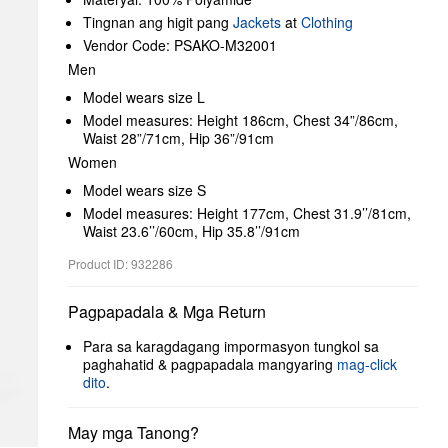
Tingnan ang higit pang
Jackets
at
Clothing
Vendor Code: PSAKO-M32001
Men
Model wears size L
Model measures: Height 186cm, Chest 34”/86cm,
Waist 28”/71cm, Hip 36”/91cm
Women
Model wears size S
Model measures: Height 177cm, Chest 31.9’’/81cm,
Waist 23.6’’/60cm, Hip 35.8’’/91cm
Product ID: 932286
Pagpapadala & Mga Return
Para sa karagdagang impormasyon tungkol sa
paghahatid & pagpapadala mangyaring
mag-click
dito
.
May mga Tanong?