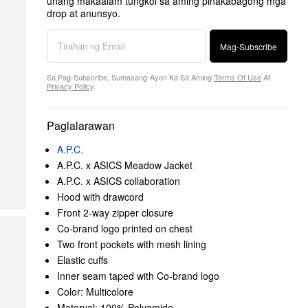
unang makaalam tungkol sa aming pinakabagong mga
drop at anunsyo.
Mag-Subscribe
Sa Pag-Subscribe, Sumasang-Ayon Ka Sa Aming
Terms Of Use
At
Privacy Policy
.
Paglalarawan
A.P.C.
A.P.C. x ASICS Meadow Jacket
A.P.C. x ASICS collaboration
Hood with drawcord
Front 2-way zipper closure
Co-brand logo printed on chest
Two front pockets with mesh lining
Elastic cuffs
Inner seam taped with Co-brand logo
Color: Multicolore
Materyal: 100% Polyamide