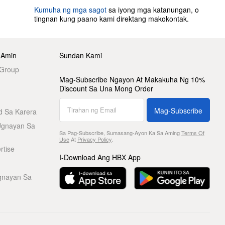
Kumuha ng mga sagot
sa iyong mga katanungan, o
tingnan kung paano kami direktang makokontak.
 Amin
Sundan Kami
 Group
Mag-Subscribe Ngayon At Makakuha Ng 10%
Discount Sa Una Mong Order
Mag-Subscribe
d Sa Karera
Ugnayan Sa
Sa Pag-Subscribe, Sumasang-Ayon Ka Sa Aming
Terms Of
Use
At
Privacy Policy
.
rtise
I-Download Ang HBX App
gnayan Sa