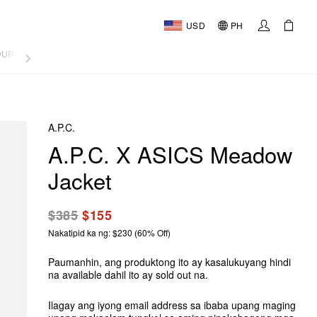
USD
PH
OURNAL
A.P.C.
A.P.C. X ASICS Meadow
Jacket
$385
$155
Nakatipid ka ng: $230 (60% Off)
Paumanhin, ang produktong ito ay kasalukuyang hindi
na available dahil ito ay sold out na.
Ilagay ang iyong email address sa ibaba upang maging