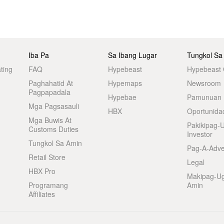
Iba Pa
Sa Ibang Lugar
Tungkol Sa
ting
FAQ
Hypebeast
Hypebeast
Paghahatid At
Hypemaps
Newsroom
Pagpapadala
Hypebae
Pamunuan
Mga Pagsasauli
HBX
Oportunida
Mga Buwis At
Pakikipag-
Customs Duties
Investor
Tungkol Sa Amin
Pag-A-Adve
Retail Store
Legal
HBX Pro
Makipag-U
Programang
Amin
Affiliates