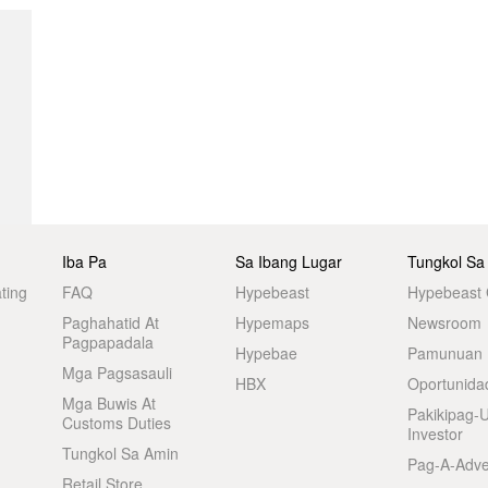
Iba Pa
Sa Ibang Lugar
Tungkol Sa
ting
FAQ
Hypebeast
Hypebeast
Paghahatid At
Hypemaps
Newsroom
Pagpapadala
Hypebae
Pamunuan
Mga Pagsasauli
HBX
Oportunida
Mga Buwis At
Pakikipag-
Customs Duties
Investor
Tungkol Sa Amin
Pag-A-Adve
Retail Store