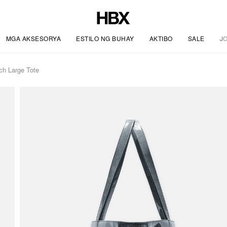
MGA AKSESORYA
ESTILO NG BUHAY
AKTIBO
SALE
J
h Large Tote