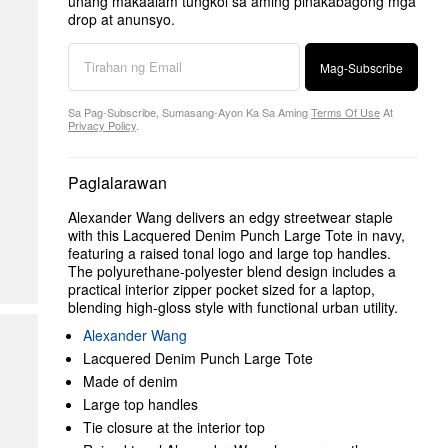
unang makaalam tungkol sa aming pinakabagong mga
drop at anunsyo.
Mag-Subscribe
Sa Pag-Subscribe, Sumasang-Ayon Ka Sa Aming
Terms Of Use
At
Privacy Policy
.
Paglalarawan
Alexander Wang delivers an edgy streetwear staple
with this Lacquered Denim Punch Large Tote in navy,
featuring a raised tonal logo and large top handles.
The polyurethane-polyester blend design includes a
practical interior zipper pocket sized for a laptop,
blending high-gloss style with functional urban utility.
Alexander Wang
Lacquered Denim Punch Large Tote
Made of denim
Large top handles
Tie closure at the interior top