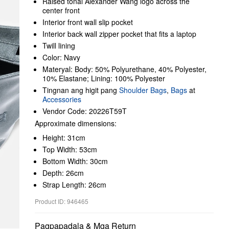
Raised tonal Alexander Wang logo across the
center front
Interior front wall slip pocket
Interior back wall zipper pocket that fits a laptop
Twill lining
Color: Navy
Materyal: Body: 50% Polyurethane, 40% Polyester,
10% Elastane; Lining: 100% Polyester
Tingnan ang higit pang
Shoulder Bags
,
Bags
at
Accessories
Vendor Code: 20226T59T
Approximate dimensions:
Height: 31cm
Top Width: 53cm
Bottom Width: 30cm
Depth: 26cm
Strap Length: 26cm
Product ID: 946465
Pagpapadala & Mga Return