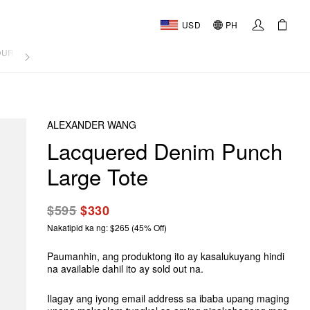
USD
PH
OURNAL
ALEXANDER WANG
Lacquered Denim Punch
Large Tote
$595
$330
Nakatipid ka ng: $265 (45% Off)
Paumanhin, ang produktong ito ay kasalukuyang hindi
na available dahil ito ay sold out na.
Ilagay ang iyong email address sa ibaba upang maging