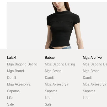
Lalaki
Babae
Mga Archive
Mga Bagong Dating
Mga Bagong Dating
Mga Bagong Da
Mga Brand
Mga Brand
Mga Brand
Damit
Damit
Damit
Mga Aksesorya
Mga Aksesorya
Mga Aksesorya
Sapatos
Sapatos
Sapatos
Life
Life
Life
Sale
Sale