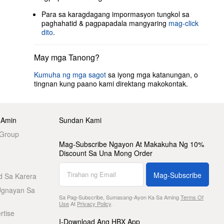
Para sa karagdagang impormasyon tungkol sa
paghahatid & pagpapadala mangyaring
mag-click
dito
.
May mga Tanong?
Kumuha ng mga sagot
sa iyong mga katanungan, o
tingnan kung paano kami direktang makokontak.
 Amin
Sundan Kami
 Group
Mag-Subscribe Ngayon At Makakuha Ng 10%
Discount Sa Una Mong Order
Mag-Subscribe
d Sa Karera
Ugnayan Sa
Sa Pag-Subscribe, Sumasang-Ayon Ka Sa Aming
Terms Of
Use
At
Privacy Policy
.
rtise
I-Download Ang HBX App