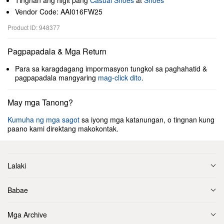
Tingnan ang higit pang
Casual Shoes
at
Shoes
Vendor Code: AAI016FW25
Product ID: 948377
Pagpapadala & Mga Return
Para sa karagdagang impormasyon tungkol sa paghahatid &
pagpapadala mangyaring
mag-click dito
.
May mga Tanong?
Kumuha ng mga sagot
sa iyong mga katanungan, o tingnan kung
paano kami direktang makokontak.
Lalaki
Babae
Mga Archive