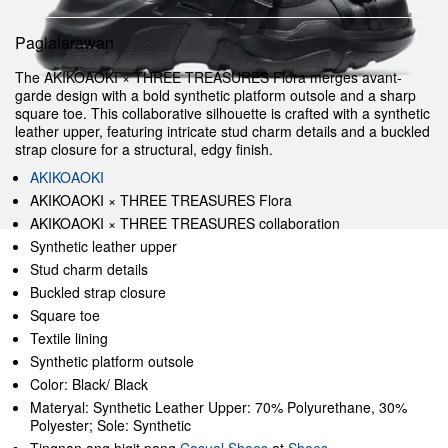
Paglalarawan
The AKIKOAOKI × THREE TREASURES Flora merges avant-
garde design with a bold synthetic platform outsole and a sharp
square toe. This collaborative silhouette is crafted with a synthetic
leather upper, featuring intricate stud charm details and a buckled
strap closure for a structural, edgy finish.
AKIKOAOKI
AKIKOAOKI × THREE TREASURES Flora
AKIKOAOKI × THREE TREASURES collaboration
Synthetic leather upper
Stud charm details
Buckled strap closure
Square toe
Textile lining
Synthetic platform outsole
Color: Black/ Black
Materyal: Synthetic Leather Upper: 70% Polyurethane, 30%
Polyester; Sole: Synthetic