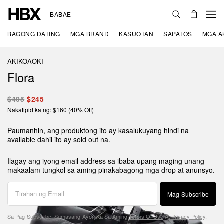
BABAE
BAGONG DATING
MGA BRAND
KASUOTAN
SAPATOS
MGA A
AKIKOAOKI
Flora
$405
$245
Nakatipid ka ng: $160 (40% Off)
Paumanhin, ang produktong ito ay kasalukuyang hindi na
available dahil ito ay sold out na.
Ilagay ang iyong email address sa ibaba upang maging unang
makaalam tungkol sa aming pinakabagong mga drop at anunsyo.
Mag-Subscribe
Sa Pag-Subscribe, Sumasang-Ayon Ka Sa Aming
Terms Of Use
At
Privacy Policy
.