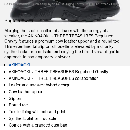
Sa Pag-Subscribe, Sumasang-Ayon Ka Sa Aming
Terms Of Use
At
Privacy Policy
.
Paglalarawan
Merging the sophistication of a loafer with the energy of a
sneaker, the AKIKOAOKI × THREE TREASURES Regulated
Gravity features a premium cow leather upper and a round toe.
This experimental slip-on silhouette is elevated by a chunky
synthetic platform outsole, embodying the brand's avant-garde
approach to contemporary footwear.
AKIKOAOKI
AKIKOAOKI × THREE TREASURES Regulated Gravity
AKIKOAOKI × THREE TREASURES collaboration
Loafer and sneaker hybrid design
Cow leather upper
Slip on
Round toe
Textile lining with cobrand print
Synthetic platform outsole
Comes with a branded dust bag