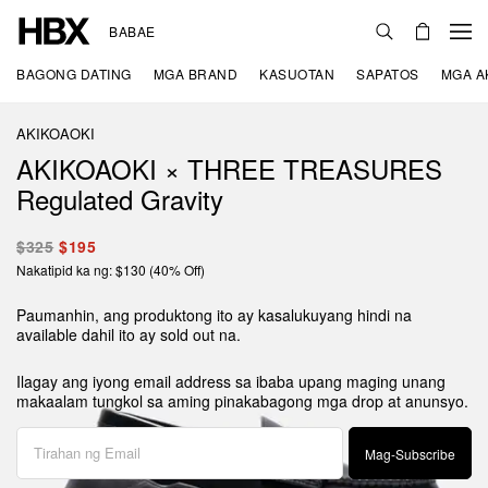
BABAE
BAGONG DATING
MGA BRAND
KASUOTAN
SAPATOS
MGA A
AKIKOAOKI
AKIKOAOKI × THREE TREASURES
Regulated Gravity
$325
$195
Nakatipid ka ng: $130 (40% Off)
Paumanhin, ang produktong ito ay kasalukuyang hindi na
available dahil ito ay sold out na.
Ilagay ang iyong email address sa ibaba upang maging unang
makaalam tungkol sa aming pinakabagong mga drop at anunsyo.
Mag-Subscribe