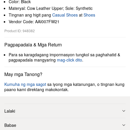
Color: Black
Materyal: Cow Leather Upper; Sole: Synthetic
Tingnan ang higit pang
Casual Shoes
at
Shoes
Vendor Code: AAI007FW21
Product ID: 948382
Pagpapadala & Mga Return
Para sa karagdagang impormasyon tungkol sa paghahatid &
pagpapadala mangyaring
mag-click dito
.
May mga Tanong?
Kumuha ng mga sagot
sa iyong mga katanungan, o tingnan kung
paano kami direktang makokontak.
Lalaki
Babae