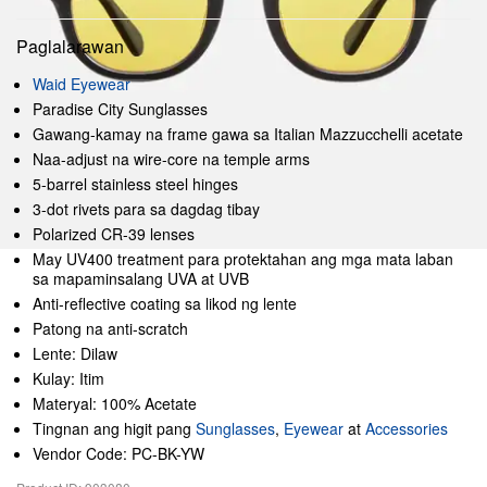
Paglalarawan
Waid Eyewear
Paradise City Sunglasses
Gawang-kamay na frame gawa sa Italian Mazzucchelli acetate
Naa-adjust na wire-core na temple arms
5-barrel stainless steel hinges
3-dot rivets para sa dagdag tibay
Polarized CR-39 lenses
May UV400 treatment para protektahan ang mga mata laban
sa mapaminsalang UVA at UVB
Anti-reflective coating sa likod ng lente
Patong na anti-scratch
Lente: Dilaw
Kulay: Itim
Materyal: 100% Acetate
Tingnan ang higit pang
Sunglasses
,
Eyewear
at
Accessories
Vendor Code: PC-BK-YW