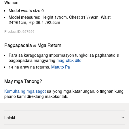
Women
Model wears size 0
Model measures: Height 179cm, Chest 31’’/79cm, Waist
24’’/61cm, Hip 36.4’’/92.5cm
Product ID: 957556
Pagpapadala & Mga Return
Para sa karagdagang impormasyon tungkol sa paghahatid &
pagpapadala mangyaring
mag-click dito
.
14 na araw na returns.
Matuto Pa
May mga Tanong?
Kumuha ng mga sagot
sa iyong mga katanungan, o tingnan kung
paano kami direktang makokontak.
Lalaki