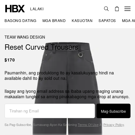
LALAKI
BAGONG DATING
MGA BRAND
KASUOTAN
SAPATOS
MGA A
TEAM WANG DESIGN
Reset Curved Trousers
$170
Paumanhin, ang produktong ito ay kasalukuyang hindi na
available dahil ito ay sold out na.
Ilagay ang iyong email address sa ibaba upang maging unang
makaalam tungkol sa aming pinakabagong mga drop at anunsyo.
Mag-Subscribe
Sa Pag-Subscribe, Sumasang-Ayon Ka Sa Aming
Terms Of Use
At
Privacy Policy
.