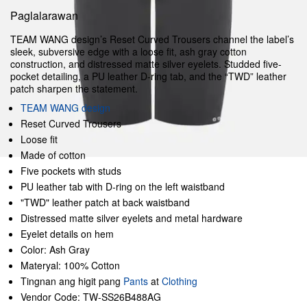
Paglalarawan
TEAM WANG design’s Reset Curved Trousers channel the label’s
sleek, subversive edge with a loose fit, ash gray cotton
construction, and distressed matte silver eyelets. Studded five-
pocket detailing, a PU leather D-ring tab, and the “TWD” leather
patch sharpen the statement.
TEAM WANG design
Reset Curved Trousers
Loose fit
Made of cotton
Five pockets with studs
PU leather tab with D-ring on the left waistband
"TWD" leather patch at back waistband
Distressed matte silver eyelets and metal hardware
Eyelet details on hem
Color: Ash Gray
Materyal: 100% Cotton
Tingnan ang higit pang
Pants
at
Clothing
Vendor Code: TW-SS26B488AG