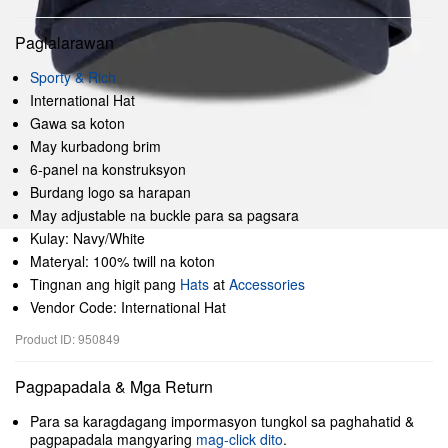
Paglalarawan
Sporty & Rich
International Hat
Gawa sa koton
May kurbadong brim
6-panel na konstruksyon
Burdang logo sa harapan
May adjustable na buckle para sa pagsara
Kulay: Navy/White
Materyal: 100% twill na koton
Tingnan ang higit pang
Hats
at
Accessories
Vendor Code: International Hat
Product ID: 950849
Pagpapadala & Mga Return
Para sa karagdagang impormasyon tungkol sa paghahatid &
pagpapadala mangyaring
mag-click dito
.