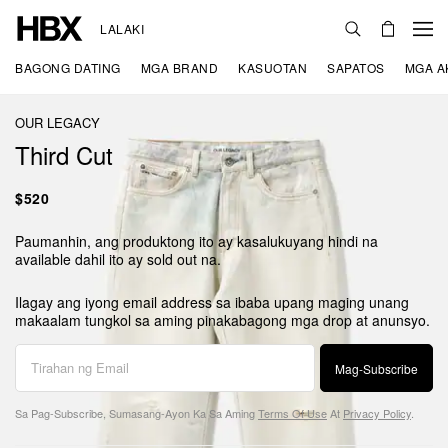
LALAKI
BAGONG DATING
MGA BRAND
KASUOTAN
SAPATOS
MGA A
OUR LEGACY
Third Cut
$520
Paumanhin, ang produktong ito ay kasalukuyang hindi na
available dahil ito ay sold out na.
Ilagay ang iyong email address sa ibaba upang maging unang
makaalam tungkol sa aming pinakabagong mga drop at anunsyo.
Mag-Subscribe
Sa Pag-Subscribe, Sumasang-Ayon Ka Sa Aming
Terms Of Use
At
Privacy Policy
.