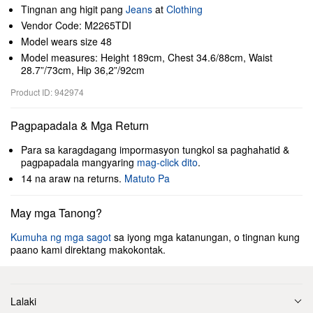
Tingnan ang higit pang
Jeans
at
Clothing
Vendor Code: M2265TDI
Model wears size 48
Model measures: Height 189cm, Chest 34.6/88cm, Waist
28.7”/73cm, Hip 36,2”/92cm
Product ID: 942974
Pagpapadala & Mga Return
Para sa karagdagang impormasyon tungkol sa paghahatid &
pagpapadala mangyaring
mag-click dito
.
14 na araw na returns.
Matuto Pa
May mga Tanong?
Kumuha ng mga sagot
sa iyong mga katanungan, o tingnan kung
paano kami direktang makokontak.
Lalaki