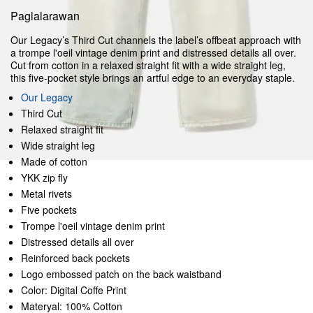
Paglalarawan
Our Legacy’s Third Cut channels the label’s offbeat approach with
a trompe l'oeil vintage denim print and distressed details all over.
Cut from cotton in a relaxed straight fit with a wide straight leg,
this five-pocket style brings an artful edge to an everyday staple.
Our Legacy
Third Cut
Relaxed straight fit
Wide straight leg
Made of cotton
YKK zip fly
Metal rivets
Five pockets
Trompe l'oeil vintage denim print
Distressed details all over
Reinforced back pockets
Logo embossed patch on the back waistband
Color: Digital Coffe Print
Materyal: 100% Cotton