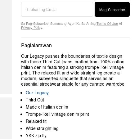
Mag-Subscribe
Sa Pag-Subscribe, Sumasang-Ayon Ka Sa Aming
Terms Of Use
At
Privacy Policy
.
Paglalarawan
Our Legacy pushes the boundaries of textile design
with these Third Cut jeans, crafted from 100% cotton
Italian denim featuring a striking trompe-l'œil vintage
print. The relaxed fit and wide straight leg create a
modern, subverted silhouette that serves as an
essential streetwear staple for any curated wardrobe.
Our Legacy
Third Cut
Made of Italian denim
Trompe-l'œil vintage denim print
Relaxed fit
Wide straight leg
YKK zip fly