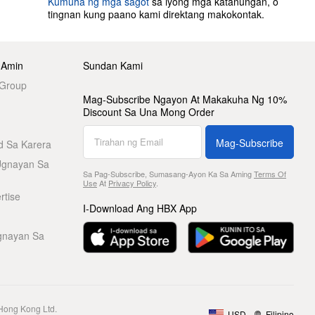
Kumuha ng mga sagot
sa iyong mga katanungan, o
tingnan kung paano kami direktang makokontak.
 Amin
Sundan Kami
 Group
Mag-Subscribe Ngayon At Makakuha Ng 10%
Discount Sa Una Mong Order
Mag-Subscribe
d Sa Karera
Ugnayan Sa
Sa Pag-Subscribe, Sumasang-Ayon Ka Sa Aming
Terms Of
Use
At
Privacy Policy
.
rtise
I-Download Ang HBX App
gnayan Sa
Hong Kong Ltd.
USD
Filipino