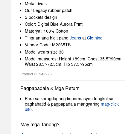
Metal rivets
Our Legacy rubber patch
5-pockets design
Color: Digital Blue Aurora Print
Materyal: 100% Cotton
Tingnan ang higit pang
Jeans
at
Clothing
Vendor Code: M2265TB
Model wears size 30
Model measures: Height 189cm, Chest 35.5”/90cm,
Waist 28.5”/72.5cm, Hip 37.5”/95cm
Product ID: 942976
Pagpapadala & Mga Return
Para sa karagdagang impormasyon tungkol sa
paghahatid & pagpapadala mangyaring
mag-click
dito
.
May mga Tanong?