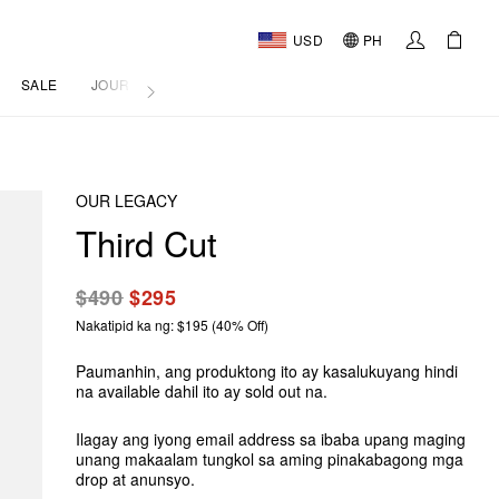
USD
PH
SALE
JOURNAL
OUR LEGACY
Third Cut
$490
$295
Nakatipid ka ng: $195 (40% Off)
Paumanhin, ang produktong ito ay kasalukuyang hindi
na available dahil ito ay sold out na.
Ilagay ang iyong email address sa ibaba upang maging
unang makaalam tungkol sa aming pinakabagong mga
drop at anunsyo.