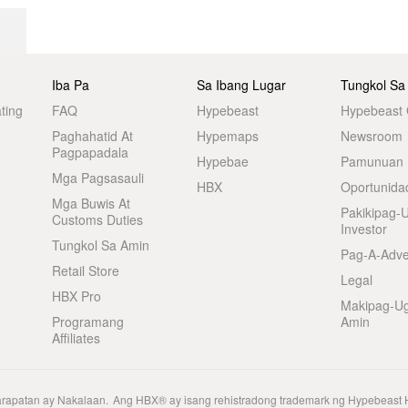
Iba Pa
Sa Ibang Lugar
Tungkol Sa
ting
FAQ
Hypebeast
Hypebeast
Paghahatid At
Hypemaps
Newsroom
Pagpapadala
Hypebae
Pamunuan
Mga Pagsasauli
HBX
Oportunida
Mga Buwis At
Pakikipag-
Customs Duties
Investor
Tungkol Sa Amin
Pag-A-Adve
Retail Store
Legal
HBX Pro
Makipag-U
Programang
Amin
Affiliates
arapatan ay Nakalaan.
Ang HBX® ay isang rehistradong trademark ng Hypebeast 