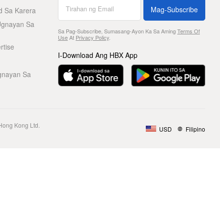
Mag-Subscribe
d Sa Karera
Ugnayan Sa
Sa Pag-Subscribe, Sumasang-Ayon Ka Sa Aming
Terms Of
Use
At
Privacy Policy
.
rtise
I-Download Ang HBX App
gnayan Sa
Hong Kong Ltd.
USD
Filipino