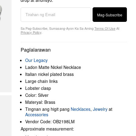
drop at anunsyo.
Mag-Subscribe
Sa Pag-Subscribe, Sumasang-Ayon Ka Sa Aming
Terms Of Use
At
Privacy Policy
.
Paglalarawan
Our Legacy
Ladon Matte Nickel Necklace
Italian nickel plated brass
Large chain links
Lobster clasp
Color: Silver
Materyal: Brass
Tingnan ang higit pang
Necklaces
,
Jewelry
at
Accessories
Vendor Code: OB2198LM
Approximate measurement: