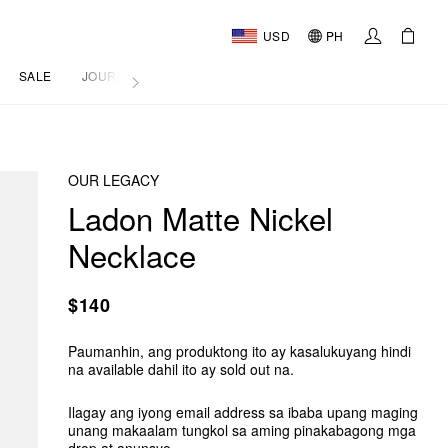
USD
PH
SALE
JOURNAL
OUR LEGACY
Ladon Matte Nickel
Necklace
$140
Paumanhin, ang produktong ito ay kasalukuyang hindi
na available dahil ito ay sold out na.
Ilagay ang iyong email address sa ibaba upang maging
unang makaalam tungkol sa aming pinakabagong mga