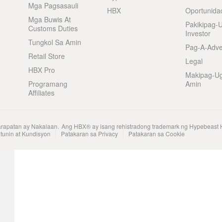
Mga Pagsasauli
HBX
Oportunida
Mga Buwis At
Pakikipag-
Customs Duties
Investor
Tungkol Sa Amin
Pag-A-Adve
Retail Store
Legal
HBX Pro
Makipag-U
Programang
Amin
Affiliates
arapatan ay Nakalaan.
Ang HBX® ay isang rehistradong trademark ng Hypebeast 
tunin at Kundisyon
Patakaran sa Privacy
Patakaran sa Cookie