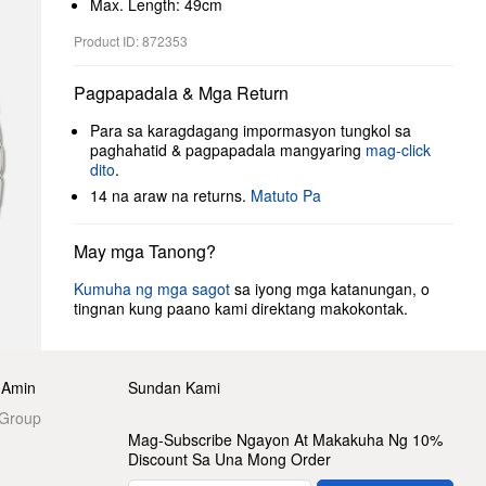
Max. Length: 49cm
Product ID: 872353
Pagpapadala & Mga Return
Para sa karagdagang impormasyon tungkol sa
paghahatid & pagpapadala mangyaring
mag-click
dito
.
14 na araw na returns.
Matuto Pa
May mga Tanong?
Kumuha ng mga sagot
sa iyong mga katanungan, o
tingnan kung paano kami direktang makokontak.
 Amin
Sundan Kami
 Group
Mag-Subscribe Ngayon At Makakuha Ng 10%
Discount Sa Una Mong Order