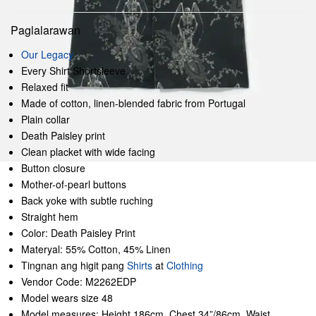
Paglalarawan
Our Legacy
Every Shirt Shortsleeve
Relaxed fit
Made of cotton, linen-blended fabric from Portugal
Plain collar
Death Paisley print
Clean placket with wide facing
Button closure
Mother-of-pearl buttons
Back yoke with subtle ruching
Straight hem
Color: Death Paisley Print
Materyal: 55% Cotton, 45% Linen
Tingnan ang higit pang
Shirts
at
Clothing
Vendor Code: M2262EDP
Model wears size 48
Model measures: Height 186cm, Chest 34”/86cm, Waist