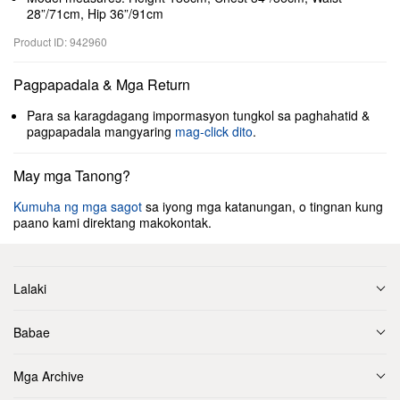
28”/71cm, Hip 36”/91cm
Product ID: 942960
Pagpapadala & Mga Return
Para sa karagdagang impormasyon tungkol sa paghahatid &
pagpapadala mangyaring
mag-click dito
.
May mga Tanong?
Kumuha ng mga sagot
sa iyong mga katanungan, o tingnan kung
paano kami direktang makokontak.
Lalaki
Babae
Mga Archive