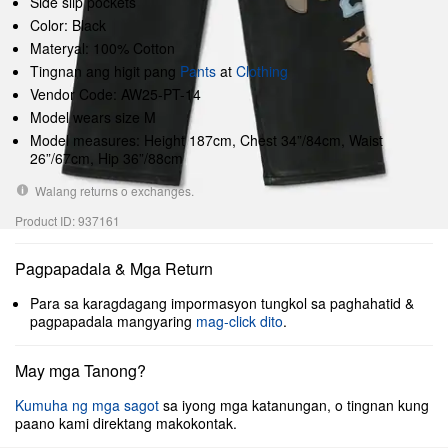
Side slip pockets
Color: Black
Materyal: 100% Cotton
Tingnan ang higit pang
Pants
at
Clothing
Vendor Code: AW25-PT-14
Model wears size M
Model measures: Height 187cm, Chest 34”/84cm, Waist
26”/67cm, Hip 36”/88cm
Walang returns o exchanges.
Product ID: 937161
Pagpapadala & Mga Return
Para sa karagdagang impormasyon tungkol sa paghahatid &
pagpapadala mangyaring
mag-click dito
.
May mga Tanong?
Kumuha ng mga sagot
sa iyong mga katanungan, o tingnan kung
paano kami direktang makokontak.