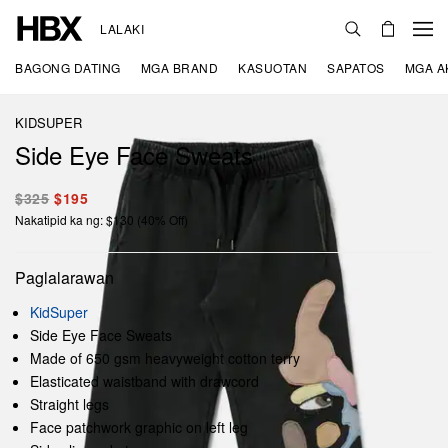
LALAKI
BAGONG DATING
MGA BRAND
KASUOTAN
SAPATOS
MGA A
KIDSUPER
Side Eye Face Sweats
$325
$195
Nakatipid ka ng: $130 (40% Off)
Paglalarawan
KidSuper
Side Eye Face Sweats
Made of 650 gsm heavyweight cotton terry
Elasticated waistband with drawcord
Straight legs
Face patchwork graphic on left leg