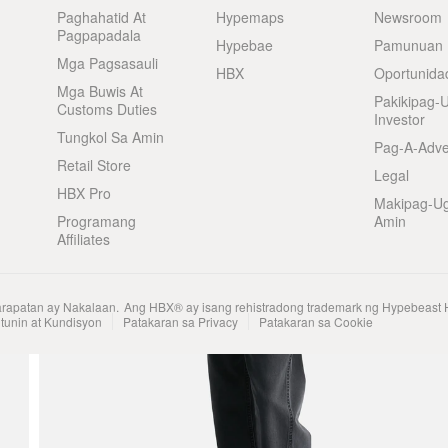
Paghahatid At
Hypemaps
Newsroom
Pagpapadala
Hypebae
Pamunuan
Mga Pagsasauli
HBX
Oportunida
Mga Buwis At
Pakikipag-
Customs Duties
Investor
Tungkol Sa Amin
Pag-A-Adve
Retail Store
Legal
HBX Pro
Makipag-U
Programang
Amin
Affiliates
arapatan ay Nakalaan.
Ang HBX® ay isang rehistradong trademark ng Hypebeast 
tunin at Kundisyon
Patakaran sa Privacy
Patakaran sa Cookie