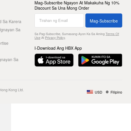
Mag-Subscribe Ngayon At Makakuha Ng 10%
Discount Sa Una Mong Order
Mag-Subscribe
d Sa Karera
Ugnayan Sa
Sa Pag-Subscribe, Sumasang-Ayon Ka Sa Aming
Terms Of
Use
At
Privacy Policy
.
rtise
I-Download Ang HBX App
gnayan Sa
Hong Kong Ltd.
USD
Filipino