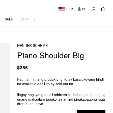
USD
PH
SALE
JOURNAL
HENDER SCHEME
Piano Shoulder Big
$355
Paumanhin, ang produktong ito ay kasalukuyang hindi
na available dahil ito ay sold out na.
Ilagay ang iyong email address sa ibaba upang maging
unang makaalam tungkol sa aming pinakabagong mga
drop at anunsyo.