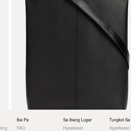
Iba Pa
Sa Ibang Lugar
Tungkol Sa
ting
FAQ
Hypebeast
Hypebeast