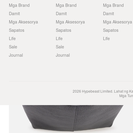
Mga Brand
Mga Brand
Mga Brand
Damit
Damit
Damit
Mga Aksesorya
Mga Aksesorya
Mga Aksesorya
Sapatos
Sapatos
Sapatos
Life
Life
Life
Sale
Sale
Journal
Journal
2026
Hypebeast Limited
. Lahat ng K
Mga Tun