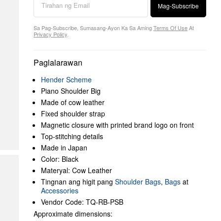
Mag-Subscribe
Sa Pag-Subscribe, Sumasang-Ayon Ka Sa Aming
Terms Of Use
At
Privacy Policy
.
Paglalarawan
Hender Scheme
Piano Shoulder Big
Made of cow leather
Fixed shoulder strap
Magnetic closure with printed brand logo on front
Top-stitching details
Made in Japan
Color: Black
Materyal: Cow Leather
Tingnan ang higit pang
Shoulder Bags
,
Bags
at
Accessories
Vendor Code: TQ-RB-PSB
Approximate dimensions: