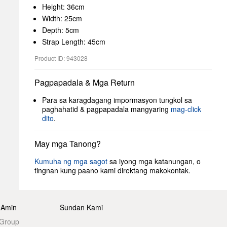
Height: 36cm
Width: 25cm
Depth: 5cm
Strap Length: 45cm
Product ID: 943028
Pagpapadala & Mga Return
Para sa karagdagang impormasyon tungkol sa
paghahatid & pagpapadala mangyaring
mag-click
dito
.
May mga Tanong?
Kumuha ng mga sagot
sa iyong mga katanungan, o
tingnan kung paano kami direktang makokontak.
 Amin
Sundan Kami
 Group