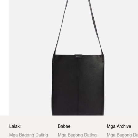
Lalaki
Babae
Mga Archive
Mga Bagong Dating
Mga Bagong Dating
Mga Bagong Da