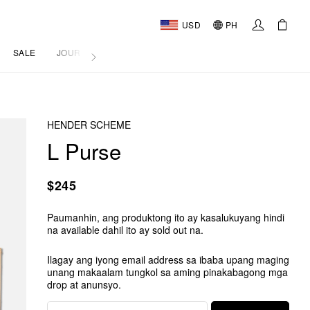
USD
PH
SALE
JOURNAL
HENDER SCHEME
L Purse
$245
Paumanhin, ang produktong ito ay kasalukuyang hindi
na available dahil ito ay sold out na.
Ilagay ang iyong email address sa ibaba upang maging
unang makaalam tungkol sa aming pinakabagong mga
drop at anunsyo.