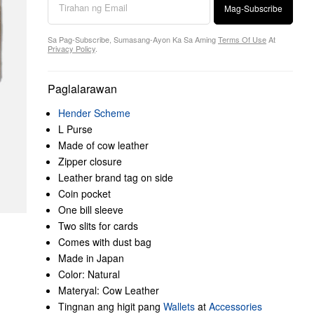
Mag-Subscribe
Sa Pag-Subscribe, Sumasang-Ayon Ka Sa Aming
Terms Of Use
At
Privacy Policy
.
Paglalarawan
Hender Scheme
L Purse
Made of cow leather
Zipper closure
Leather brand tag on side
Coin pocket
One bill sleeve
Two slits for cards
Comes with dust bag
Made in Japan
Color: Natural
Materyal: Cow Leather
Tingnan ang higit pang
Wallets
at
Accessories