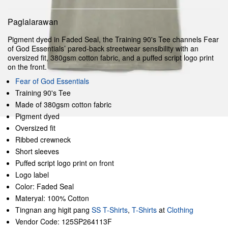
Paglalarawan
Pigment dyed in Faded Seal, the Training 90's Tee channels Fear
of God Essentials’ pared-back streetwear sensibility with an
oversized fit, 380gsm cotton fabric, and a puffed script logo print
on the front.
Fear of God Essentials
Training 90's Tee
Made of 380gsm cotton fabric
Pigment dyed
Oversized fit
Ribbed crewneck
Short sleeves
Puffed script logo print on front
Logo label
Color: Faded Seal
Materyal: 100% Cotton
Tingnan ang higit pang
SS T-Shirts
,
T-Shirts
at
Clothing
Vendor Code: 125SP264113F