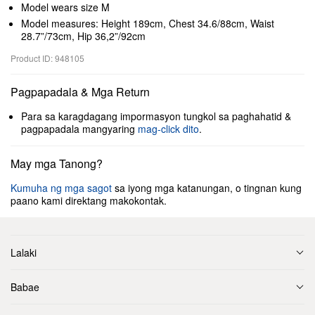
Model wears size M
Model measures: Height 189cm, Chest 34.6/88cm, Waist
28.7”/73cm, Hip 36,2”/92cm
Product ID: 948105
Pagpapadala & Mga Return
Para sa karagdagang impormasyon tungkol sa paghahatid &
pagpapadala mangyaring
mag-click dito
.
May mga Tanong?
Kumuha ng mga sagot
sa iyong mga katanungan, o tingnan kung
paano kami direktang makokontak.
Lalaki
Babae