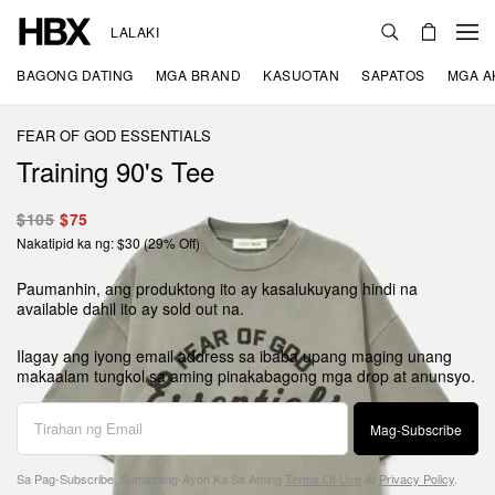
LALAKI
BAGONG DATING
MGA BRAND
KASUOTAN
SAPATOS
MGA A
FEAR OF GOD ESSENTIALS
Training 90's Tee
$105
$75
Nakatipid ka ng: $30 (29% Off)
Paumanhin, ang produktong ito ay kasalukuyang hindi na
available dahil ito ay sold out na.
Ilagay ang iyong email address sa ibaba upang maging unang
makaalam tungkol sa aming pinakabagong mga drop at anunsyo.
Mag-Subscribe
Sa Pag-Subscribe, Sumasang-Ayon Ka Sa Aming
Terms Of Use
At
Privacy Policy
.