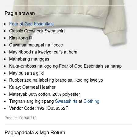
Paglalarawan
Fear of God Essentials
Classic Crewneck Sweatshirt
Klasikong fit
Gawa sa makapal na fleece
May ribbed na kwelyo, cuffs at hem
Mahabang manggas
Naka-emboss na logo ng Fear of God Essentials sa harap
May bulsa sa gilid
Rubberized na label ng brand sa likod ng kwelyo
Kulay: Oatmeal Heather
Materyal: 80% cotton, 20% polyester
Tingnan ang higit pang
Sweatshirts
at
Clothing
Vendor Code: 192HO256552F
Product ID: 940718
Pagpapadala & Mga Return