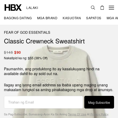
LALAKI
BAGONG DATING
MGA BRAND
KASUOTAN
SAPATOS
MGA A
FEAR OF GOD ESSENTIALS
Classic Crewneck Sweatshirt
$145
$90
Nakatipid ka ng: $55 (38% Off)
Paumanhin, ang produktong ito ay kasalukuyang hindi na
available dahil ito ay sold out na.
Ilagay ang iyong email address sa ibaba upang maging unang
makaalam tungkol sa aming pinakabagong mga drop at anunsyo.
Mag-Subscribe
Sa Pag-Subscribe, Sumasang-Ayon Ka Sa Aming
Terms Of Use
At
Privacy Policy
.