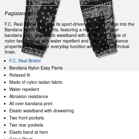
Paglalarawan
F.C. Real Bristol channels its sport-driven streetwear edge into the
Bandana Nylon Easy Pants, featuring a relaxed fit, all over
bandana print, and elastic waistband with drawstring. Made of
nylon taslan fabric with water repellent and abrasion resistance
properties, they deliver everyday function with a sharp technical
finish.
F.C. Real Bristol
Bandana Nylon Easy Pants
Relaxed fit
Made of nylon taslan fabric
Water repellent
Abrasion resistance
All over bandana print
Elastic waistband with drawstring
Two front pockets
Two rear pockets
Elastic band at hem