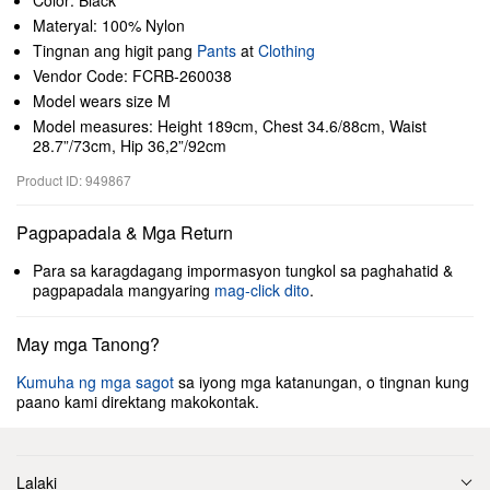
Color: Black
Materyal: 100% Nylon
Tingnan ang higit pang
Pants
at
Clothing
Vendor Code: FCRB-260038
Model wears size M
Model measures: Height 189cm, Chest 34.6/88cm, Waist
28.7”/73cm, Hip 36,2”/92cm
Product ID: 949867
Pagpapadala & Mga Return
Para sa karagdagang impormasyon tungkol sa paghahatid &
pagpapadala mangyaring
mag-click dito
.
May mga Tanong?
Kumuha ng mga sagot
sa iyong mga katanungan, o tingnan kung
paano kami direktang makokontak.
Lalaki