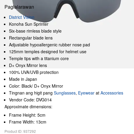
Paglalarawan
District Vision
Konoha Sun Sprinter
Six-base rimless blade style
Rectangular blade lens
Adjustable hypoallergenic rubber nose pad
125mm temples designed for helmet use
Temple tips with a titanium core
D+ Onyx Mirror lens
100% UVA/UVB protection
Made in Japan
Color: Black/ D+ Onyx Mirror
Tingnan ang higit pang
Sunglasses
,
Eyewear
at
Accessories
Vendor Code: DVG014
Approximate dimensions:
Frame Height: 5cm
Frame Width: 13cm
Product ID: 937292