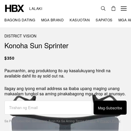
LALAKI
BAGONG DATING
MGA BRAND
KASUOTAN
SAPATOS
MGA A
DISTRICT VISION
Konoha Sun Sprinter
$350
Paumanhin, ang produktong ito ay kasalukuyang hindi na
available dahil ito ay sold out na.
Ilagay ang iyong email address sa ibaba upang maging unang
makaalam tungkol sa aming pinakabagong mga drop at anunsyo.
Mag-Subscribe
Sa Pag-Subscribe, Sumasang-Ayon Ka Sa Aming
Terms Of Use
At
Privacy Policy
.