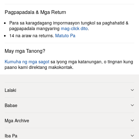
Pagpapadala & Mga Return
Para sa karagdagang impormasyon tungkol sa paghahatid &
pagpapadala mangyaring
mag-click dito
.
14 na araw na returns.
Matuto Pa
May mga Tanong?
Kumuha ng mga sagot
sa iyong mga katanungan, o tingnan kung
paano kami direktang makokontak.
Lalaki
Babae
Mga Archive
Iba Pa