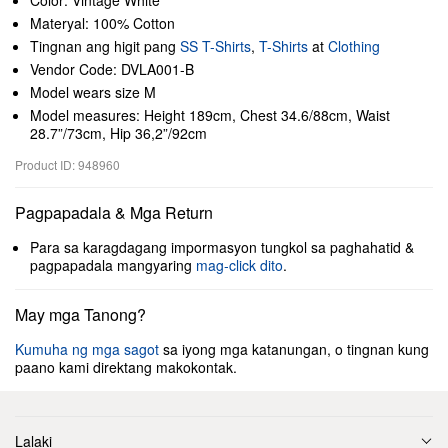
Color: Vintage White
Materyal: 100% Cotton
Tingnan ang higit pang
SS T-Shirts
,
T-Shirts
at
Clothing
Vendor Code: DVLA001-B
Model wears size M
Model measures: Height 189cm, Chest 34.6/88cm, Waist
28.7”/73cm, Hip 36,2”/92cm
Product ID: 948960
Pagpapadala & Mga Return
Para sa karagdagang impormasyon tungkol sa paghahatid &
pagpapadala mangyaring
mag-click dito
.
May mga Tanong?
Kumuha ng mga sagot
sa iyong mga katanungan, o tingnan kung
paano kami direktang makokontak.
Lalaki