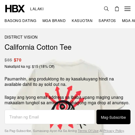
LALAKI
BAGONG DATING
MGA BRAND
KASUOTAN
SAPATOS
MGA A
DISTRICT VISION
California Cotton Tee
$85
$70
Nakatipid ka ng: $15 (18% Off)
Paumanhin, ang produktong ito ay kasalukuyang hindi na
available dahil ito ay sold out na.
Ilagay ang iyong email address sa ibaba upang maging unang
makaalam tungkol sa aming pinakabagong mga drop at anunsyo.
Mag-Subscribe
Sa Pag-Subscribe, Sumasang-Ayon Ka Sa Aming
Terms Of Use
At
Privacy Policy
.