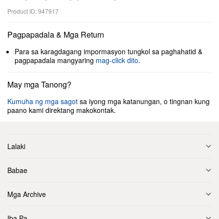
Product ID: 947917
Pagpapadala & Mga Return
Para sa karagdagang impormasyon tungkol sa paghahatid &
pagpapadala mangyaring
mag-click dito
.
May mga Tanong?
Kumuha ng mga sagot
sa iyong mga katanungan, o tingnan kung
paano kami direktang makokontak.
Lalaki
Babae
Mga Archive
Iba Pa