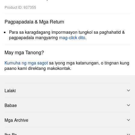
Product ID: 937355
Pagpapadala & Mga Return
Para sa karagdagang impormasyon tungkol sa paghahatid &
pagpapadala mangyaring
mag-click dito
.
May mga Tanong?
Kumuha ng mga sagot
sa iyong mga katanungan, o tingnan kung
paano kami direktang makokontak.
Lalaki
Babae
Mga Archive
Iba Pa