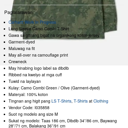
Paglalarawan
Carhartt Work In Progress
Long Sleeve Camo Combi T-Shirt
Gawa sa gitnang bigat na organikong koton jersey
Garment-dyed
Maluwag na fit
May all-over na camouflage print
Crewneck
May hinabing logo label sa dibdib
Ribbed na kwelyo at mga cuff
Tuwid na laylayan
Kulay: Camo Combi Green / Olive (Garment-dyed)
Materyal: 100% koton
Tingnan ang higit pang
LS T-Shirts
,
T-Shirts
at
Clothing
Vendor Code: I035858
Suot ng modelo ang size M
Sukat ng modelo: Taas 186 cm, Dibdib 34”/86 cm, Baywang
28”/71 cm, Balakang 36”/91 cm