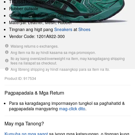
TRUSSTIC™ support system
Rubber outsole
Color: Posy Green/Bottle Green
Materyal: Leather, Mesh, Rubber
Tingnan ang higit pang
Sneakers
at
Shoes
Vendor Code: 1201A922-300
Walang returns o exchanges.
Ang item na ito ay hindi kasama sa mga promosyon.
Ito ay isang oversized/overweight na item, may karagdagang shipping
fees na ilalapat sa checkout.
Ang libreng shipping ay hindi naaangkop para sa item na ito.
Product ID: 917534
Pagpapadala & Mga Return
Para sa karagdagang impormasyon tungkol sa paghahatid &
pagpapadala mangyaring
mag-click dito
.
May mga Tanong?
Kumuha ng mga sagot
sa iyong mga katanungan, o tingnan kung