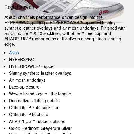
Paglalarawan
ASICS channels performance-driven design into the
HYPERSYNC, pairing a HYPERPOWER™ upper with shiny
synthetic leather overlays and air mesh underlays. Finished with
an OrthoLite™ X-40 sockliner, OrthoLite™ heel cup, and
AHARPLUS™ rubber outsole, it delivers a sharp, tech-leaning
edge.
Asics
HYPERSYNC
HYPERPOWER™ upper
Shinny synthetic leather overlays
Air mesh underlays
Lace-up closure
Woven brand logo on the tongue
Decorative stitching details
OrthoLite™ X-40 sockliner
OrthoLite™ heel cup
AHARPLUS™ rubber outsole
Color: Piedmont Grey/Pure Silver