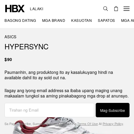
LALAKI
BAGONG DATING
MGA BRAND
KASUOTAN
SAPATOS
MGA A
ASICS
HYPERSYNC
$90
Paumanhin, ang produktong ito ay kasalukuyang hindi na
available dahil ito ay sold out na.
Ilagay ang iyong email address sa ibaba upang maging unang
makaalam tungkol sa aming pinakabagong mga drop at anunsyo.
Mag-Subscribe
Sa Pag-Subscribe, Sumasang-Ayon Ka Sa Aming
Terms Of Use
At
Privacy Policy
.