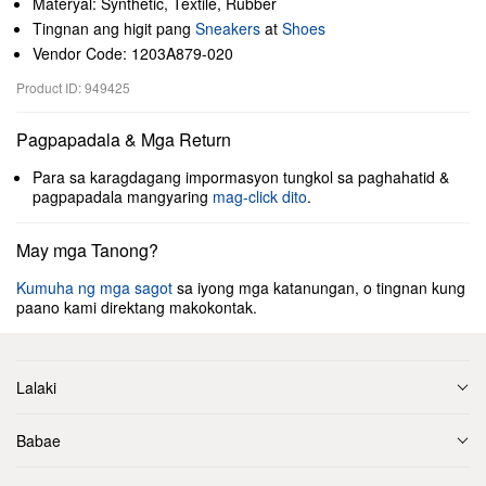
Materyal: Synthetic, Textile, Rubber
Tingnan ang higit pang
Sneakers
at
Shoes
Vendor Code: 1203A879-020
Product ID: 949425
Pagpapadala & Mga Return
Para sa karagdagang impormasyon tungkol sa paghahatid &
pagpapadala mangyaring
mag-click dito
.
May mga Tanong?
Kumuha ng mga sagot
sa iyong mga katanungan, o tingnan kung
paano kami direktang makokontak.
Lalaki
Babae