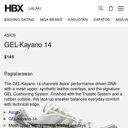
LALAKI
BAGONG DATING
MGA BRAND
KASUOTAN
SAPATOS
MGA A
ASICS
GEL-Kayano 14
$145
Paglalarawan
The GEL-Kayano 14 channels Asics’ performance-driven DNA
with a mesh upper, synthetic leather overlays, and the signature
GEL Cushioning System. Finished with the Trusstic System and a
rubber outsole, this lace-up sneaker balances everyday comfort
with technical edge.
Asics
GEL-Kayano 14
Mesh upper with synthetic leather overlays