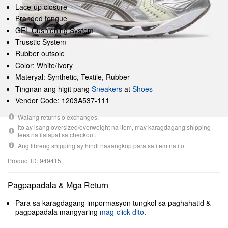
Lace-up closure
Branded tongue
GEL Cushioning System
Trusstic System
Rubber outsole
Color: White/Ivory
Materyal: Synthetic, Textile, Rubber
Tingnan ang higit pang
Sneakers
at
Shoes
Vendor Code: 1203A537-111
Walang returns o exchanges.
Ito ay isang oversized/overweight na item, may karagdagang shipping
fees na ilalapat sa checkout.
Ang libreng shipping ay hindi naaangkop para sa item na ito.
Product ID: 949415
Pagpapadala & Mga Return
Para sa karagdagang impormasyon tungkol sa paghahatid &
pagpapadala mangyaring
mag-click dito
.