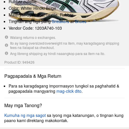
Rubber outsole
Color: White/ Hinoki Beige
Materyal: Synthetic, Textile, Rubber
Tingnan ang higit pang
Sneakers
at
Shoes
Vendor Code: 1203A740-103
Walang returns o exchanges.
Ito ay isang oversized/overweight na item, may karagdagang shipping
fees na ilalapat sa checkout.
Ang libreng shipping ay hindi naaangkop para sa item na ito.
Product ID: 949426
Pagpapadala & Mga Return
Para sa karagdagang impormasyon tungkol sa paghahatid &
pagpapadala mangyaring
mag-click dito
.
May mga Tanong?
Kumuha ng mga sagot
sa iyong mga katanungan, o tingnan kung
paano kami direktang makokontak.