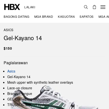
LALAKI
BAGONG DATING
MGA BRAND
KASUOTAN
SAPATOS
MGA A
ASICS
Gel-Kayano 14
$150
Paglalarawan
Asics
Gel-Kayano 14
Mesh upper with synthetic leather overlays
Lace-up closure
Branded tongue
GEL Cushioning technology
TRUSSTIC support system