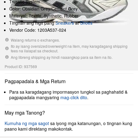
Trusstic System
Color: Obsidian Grey/Cement Grey
Materyal: Textile, Synthetic, Rubber
Tingnan ang higit pang
Sneakers
at
Shoes
Vendor Code: 1203A537-024
Walang returns o exchanges.
Ito ay isang oversized/overweight na item, may karagdagang shipping
fees na ilalapat sa checkout.
Ang libreng shipping ay hindi naaangkop para sa item na ito.
Product ID: 937569
Pagpapadala & Mga Return
Para sa karagdagang impormasyon tungkol sa paghahatid &
pagpapadala mangyaring
mag-click dito
.
May mga Tanong?
Kumuha ng mga sagot
sa iyong mga katanungan, o tingnan kung
paano kami direktang makokontak.