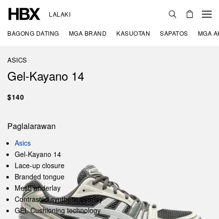
LALAKI
BAGONG DATING
MGA BRAND
KASUOTAN
SAPATOS
MGA A
ASICS
Gel-Kayano 14
$140
Paglalarawan
Asics
Gel-Kayano 14
Lace-up closure
Branded tongue
Mesh underlay
Contrasted synthetic overlay
GEL Cushioning technology