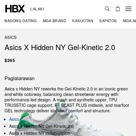
LALAKI
BAGONG DATING
MGA BRAND
KASUOTAN
SAPATOS
MGA A
ASICS
Asics X Hidden NY Gel-Kinetic 2.0
$265
Paglalarawan
Asics x Hidden NY reworks the Gel-Kinetic 2.0 in an iconic green
and white colorway, balancing clean streetwear energy with
performance-led design. A mesh and synthetic upper, TPU
TRUSSTIC cage support, FF BLAST PLUS midsole, and rearfoot
GEL technology deliver standout comfort and structure.
Asics
Asics x Hidden NY Gel-Kinetic 2.0
Asics x Hidden NY collaboration