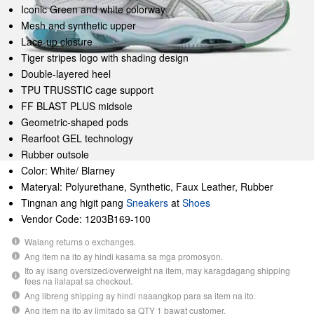
Iconic Green and white colorway
Mesh and synthetic upper
Lace-up closure
Tiger stripes logo with shading design
Double-layered heel
TPU TRUSSTIC cage support
FF BLAST PLUS midsole
Geometric-shaped pods
Rearfoot GEL technology
Rubber outsole
Color: White/ Blarney
Materyal: Polyurethane, Synthetic, Faux Leather, Rubber
Tingnan ang higit pang
Sneakers
at
Shoes
Vendor Code: 1203B169-100
Walang returns o exchanges.
Ang item na ito ay hindi kasama sa mga promosyon.
Ito ay isang oversized/overweight na item, may karagdagang shipping
fees na ilalapat sa checkout.
Ang libreng shipping ay hindi naaangkop para sa item na ito.
Ang item na ito ay limitado sa QTY 1 bawat customer.