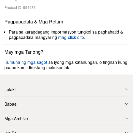
Product ID: 954487
Pagpapadala & Mga Return
Para sa karagdagang impormasyon tungkol sa paghahatid &
pagpapadala mangyaring
mag-click dito
.
May mga Tanong?
Kumuha ng mga sagot
sa iyong mga katanungan, o tingnan kung
paano kami direktang makokontak.
Lalaki
Babae
Mga Archive