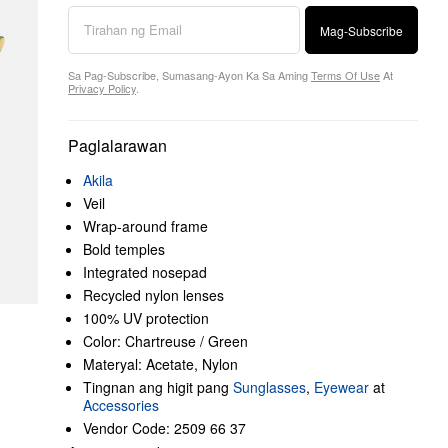
Mag-Subscribe
Sa Pag-Subscribe, Sumasang-Ayon Ka Sa Aming
Terms Of Use
At
Privacy Policy
.
Paglalarawan
Akila
Veil
Wrap-around frame
Bold temples
Integrated nosepad
Recycled nylon lenses
100% UV protection
Color: Chartreuse / Green
Materyal: Acetate, Nylon
Tingnan ang higit pang
Sunglasses
,
Eyewear
at
Accessories
Vendor Code: 2509 66 37