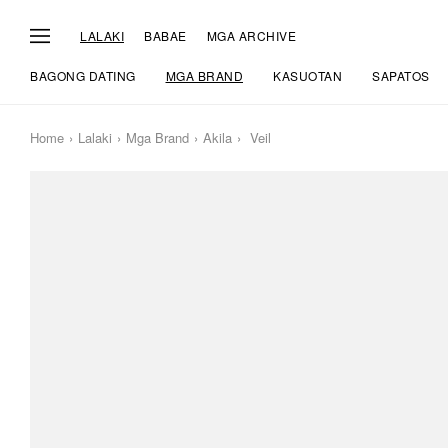
LALAKI
BABAE
MGA ARCHIVE
BAGONG DATING
MGA BRAND
KASUOTAN
SAPATOS
Home
Lalaki
Mga Brand
Akila
Veil