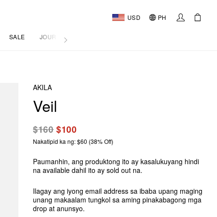
USD
PH
SALE
JOURNAL
AKILA
Veil
$160
$100
Nakatipid ka ng: $60 (38% Off)
Paumanhin, ang produktong ito ay kasalukuyang hindi
na available dahil ito ay sold out na.
Ilagay ang iyong email address sa ibaba upang maging
unang makaalam tungkol sa aming pinakabagong mga
drop at anunsyo.